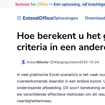
Kutools
for
Office
— Eén oplossing, vijf krachtige
ExtendOffice
Oplossingen
Downloa
Hoe berekent u het
criteria in een ande
Auteur
Siluvia
•
Wijzigingsdatum
2025-10-24
In veel praktische Excel-scenario’s is het vaak 
overeenkomende waarden in een andere kolom. U w
onderstaande afbeelding. Dit soort berekening wo
we verschillende effectieve methoden om dit resu
vaardigheidsniveau.