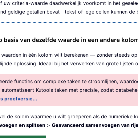
 of uw criteria-waarde daadwerkelijk voorkomt in het gesele
end geldige getallen bevat—tekst of lege cellen kunnen de 
 basis van dezelfde waarde in een andere kolo
e waarden in één kolom wilt berekenen — zonder steeds op
ijnde oplossing. Ideaal bij het verwerken van grote lijsten
rde functies om complexe taken te stroomlijnen, waardoor 
, automatiseert Kutools taken met precisie, zodat databehe
is proefversie...
owel de kolom waarmee u wilt groeperen als de numerieke 
oegen en splitsen
>
Geavanceerd samenvoegen van rij