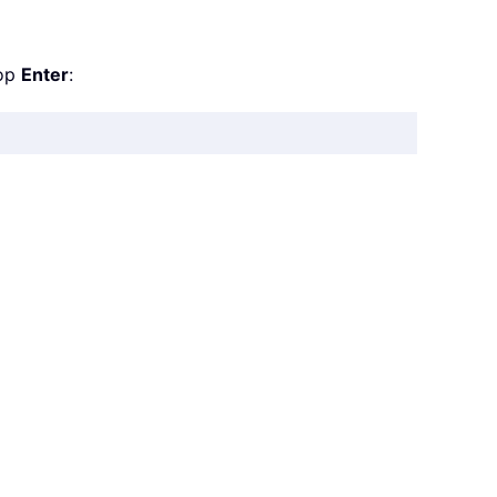
 op
Enter
: