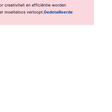
creativiteit en efficiëntie worden
er moeiteloos verloopt.
Gedetailleerde