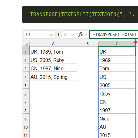
=
TRANSPOSE
(
TEXTSPLIT
(
TEXTJOIN
(
", "
,