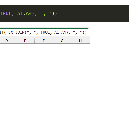
TRUE
,
A1
:
A4
)
,
", "
)
)