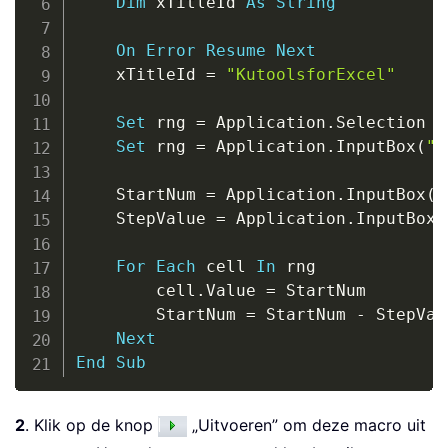
Dim
 xTitleId 
As
String
On
Error
Resume
Next
    xTitleId 
=
"KutoolsforExcel"
Set
 rng 
=
 Application
.
Selection

Set
 rng 
=
 Application
.
InputBox
(
"S
    StartNum 
=
 Application
.
InputBox
(
"
    StepValue 
=
 Application
.
InputBox
(
For
Each
 cell 
In
 rng

        cell
.
Value 
=
 StartNum

        StartNum 
=
 StartNum 
-
 StepValu
Next
End
Sub
2
. Klik op de knop
„Uitvoeren” om deze macro uit