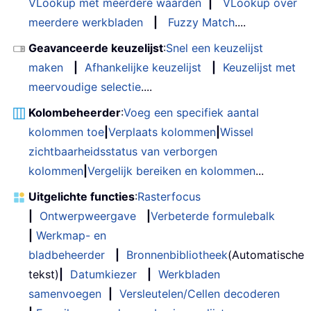
VLookup met meerdere waarden
|
VLookup over
meerdere werkbladen
|
Fuzzy Match
....
Geavanceerde keuzelijst
:
Snel een keuzelijst
maken
|
Afhankelijke keuzelijst
|
Keuzelijst met
meervoudige selectie
....
Kolombeheerder
:
Voeg een specifiek aantal
kolommen toe
|
Verplaats kolommen
|
Wissel
zichtbaarheidsstatus van verborgen
kolommen
|
Vergelijk bereiken en kolommen
...
Uitgelichte functies
:
Rasterfocus
|
Ontwerpweergave
|
Verbeterde formulebalk
|
Werkmap- en
bladbeheerder
|
Bronnenbibliotheek
(Automatische
tekst)
|
Datumkiezer
|
Werkbladen
samenvoegen
|
Versleutelen/Cellen decoderen