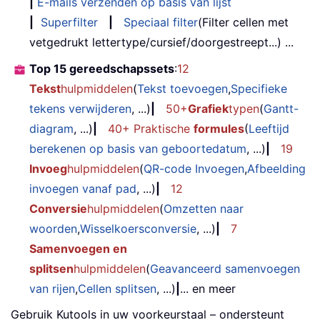
|
E-mails verzenden op basis van lijst
|
Superfilter
|
Speciaal filter
(Filter cellen met
vetgedrukt lettertype/cursief/doorgestreept...) ...
Top 15 gereedschapssets
:
12
Tekst
hulpmiddelen
(
Tekst toevoegen
,
Specifieke
tekens verwijderen
, ...)
|
50+
Grafiek
typen
(
Gantt-
diagram
, ...)
|
40+ Praktische
formules
(
Leeftijd
berekenen op basis van geboortedatum
, ...)
|
19
Invoeg
hulpmiddelen
(
QR-code Invoegen
,
Afbeelding
invoegen vanaf pad
, ...)
|
12
Conversie
hulpmiddelen
(
Omzetten naar
woorden
,
Wisselkoersconversie
, ...)
|
7
Samenvoegen en
splitsen
hulpmiddelen
(
Geavanceerd samenvoegen
van rijen
,
Cellen splitsen
, ...)
|
... en meer
Gebruik Kutools in uw voorkeurstaal – ondersteunt