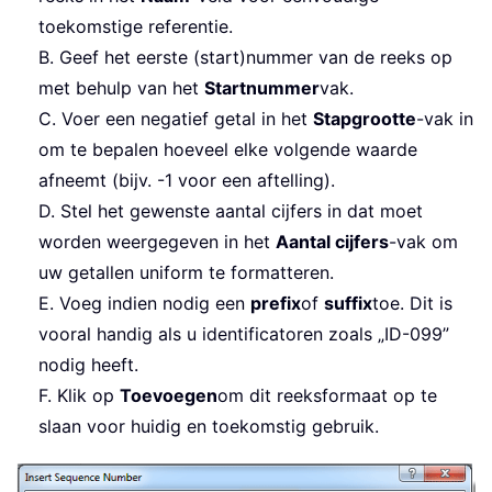
toekomstige referentie.
B. Geef het eerste (start)nummer van de reeks op
met behulp van het
Startnummer
vak.
C. Voer een negatief getal in het
Stapgrootte
-vak in
om te bepalen hoeveel elke volgende waarde
afneemt (bijv. -1 voor een aftelling).
D. Stel het gewenste aantal cijfers in dat moet
worden weergegeven in het
Aantal cijfers
-vak om
uw getallen uniform te formatteren.
E. Voeg indien nodig een
prefix
of
suffix
toe. Dit is
vooral handig als u identificatoren zoals „ID-099”
nodig heeft.
F. Klik op
Toevoegen
om dit reeksformaat op te
slaan voor huidig en toekomstig gebruik.