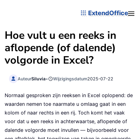
ExtendOffice
Hoe vult u een reeks in
aflopende (of dalende)
volgorde in Excel?
Auteur
Siluvia
•
Wijzigingsdatum
2025-07-22
Normaal gesproken zijn reeksen in Excel oplopend: de
waarden nemen toe naarmate u omlaag gaat in een
kolom of naar rechts in een rij. Toch komt het vaak
voor dat u een reeks in achterwaartse, aflopende of
dalende volgorde moet invullen — bijvoorbeeld voor
een aftelklok, het toewijzen van taken in omgekeerde