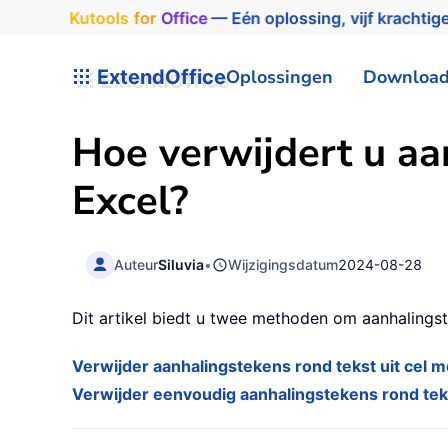
Kutools
for
Office
— Eén oplossing, vijf krachtige
ExtendOffice
Oplossingen
Downloa
Hoe verwijdert u aan
Excel?
Auteur
Siluvia
•
Wijzigingsdatum
2024-08-28
Dit artikel biedt u twee methoden om aanhalingst
Verwijder aanhalingstekens rond tekst uit cel 
Verwijder eenvoudig aanhalingstekens rond teks