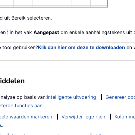
 uit Bereik selecteren.
ken
‘
in het vak
Aangepast
om enkele aanhalingstekens uit c
e tool gebruiken?
Klik dan hier om deze te downloaden
en 
middelen
analyse op basis van:
Intelligente uitvoering
|
Genereer co
terde functies aan
…
bele waarden markeren
|
Verwijder lege rijen
|
Kolomme
e
...