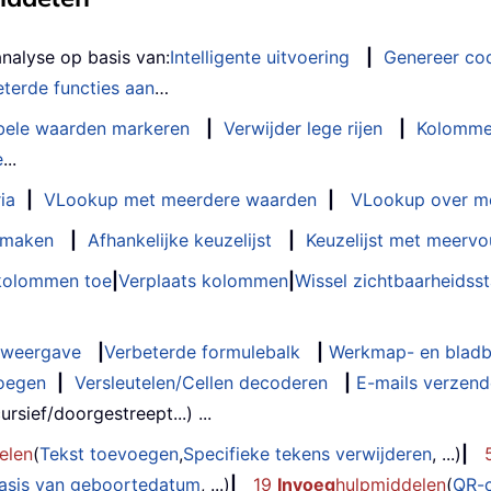
analyse op basis van:
Intelligente uitvoering
|
Genereer co
terde functies aan
…
bele waarden markeren
|
Verwijder lege rijen
|
Kolomme
e
...
ia
|
VLookup met meerdere waarden
|
VLookup over m
t maken
|
Afhankelijke keuzelijst
|
Keuzelijst met meervo
 kolommen toe
|
Verplaats kolommen
|
Wissel zichtbaarheids
weergave
|
Verbeterde formulebalk
|
Werkmap- en bladb
oegen
|
Versleutelen/Cellen decoderen
|
E-mails verzende
rsief/doorgestreept...) ...
elen
(
Tekst toevoegen
,
Specifieke tekens verwijderen
, ...)
|
basis van geboortedatum
, ...)
|
19
Invoeg
hulpmiddelen
(
QR-