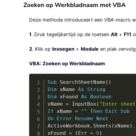
Zoeken op Werkbladnaam met VBA
Deze methode introduceert een VBA-macro wa
1
. Druk tegelijkertijd op de toetsen
Alt
+
F11
o
2
. Klik op
Invoegen
>
Module
en plak vervol
VBA: Zoeken op Werkbladnaam
Sub
 SearchSheetName
(
)
Dim
 xName 
As
String
Dim
 xFound 
As
Boolean
xName 
=
 InputBox
(
"Enter sheet
If
 xName 
=
""
Then
Exit
Sub
On
Error
Resume
Next
ActiveWorkbook
.
Sheets
(
xName
)
.
xFound 
=
(
Err 
=
0
)