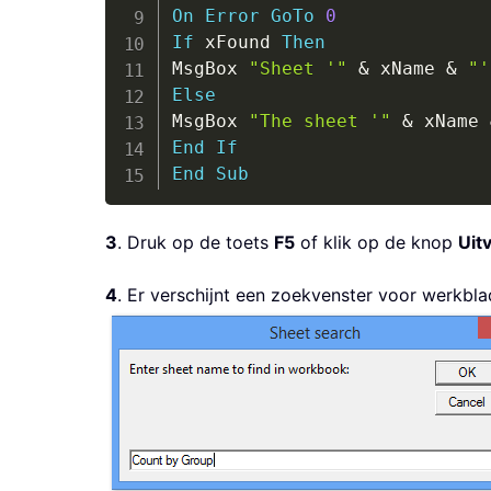
On
Error
GoTo
0
If
 xFound 
Then
MsgBox 
"Sheet '"
&
 xName 
&
"'
Else
MsgBox 
"The sheet '"
&
 xName 
End
If
End
Sub
3
. Druk op de toets
F5
of klik op de knop
Uit
4
. Er verschijnt een zoekvenster voor werkb