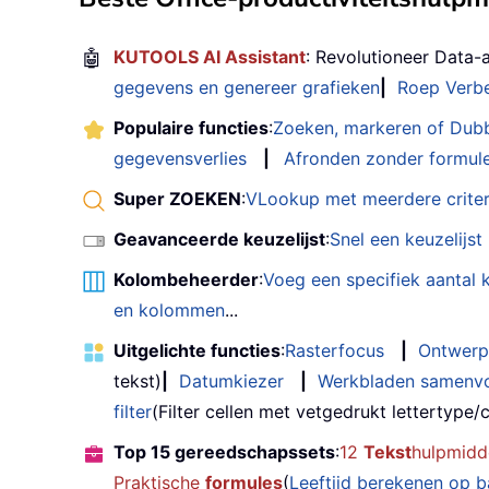
🤖
KUTOOLS AI Assistant
: Revolutioneer Data-
gegevens en genereer grafieken
|
Roep Verbe
Populaire functies
:
Zoeken, markeren of Dub
gegevensverlies
|
Afronden zonder formul
Super ZOEKEN
:
VLookup met meerdere criter
Geavanceerde keuzelijst
:
Snel een keuzelijs
Kolombeheerder
:
Voeg een specifiek aantal
en kolommen
...
Uitgelichte functies
:
Rasterfocus
|
Ontwerp
tekst)
|
Datumkiezer
|
Werkbladen samenv
filter
(Filter cellen met vetgedrukt lettertype/cu
Top 15 gereedschapssets
:
12
Tekst
hulpmidd
Praktische
formules
(
Leeftijd berekenen op 