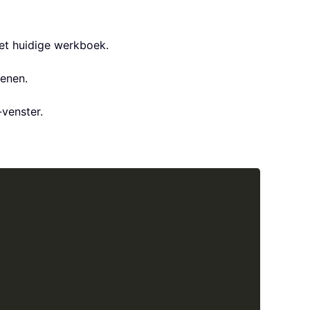
et huidige werkboek.
penen.
venster.
Copy