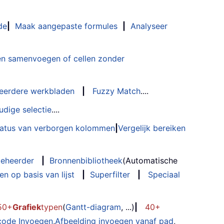
de
|
Maak aangepaste formules
|
Analyseer
n samenvoegen of cellen zonder
eerdere werkbladen
|
Fuzzy Match
....
udige selectie
....
status van verborgen kolommen
|
Vergelijk bereiken
eheerder
|
Bronnenbibliotheek
(Automatische
n op basis van lijst
|
Superfilter
|
Speciaal
50+
Grafiek
typen
(
Gantt-diagram
, ...)
|
40+
code Invoegen
,
Afbeelding invoegen vanaf pad
,