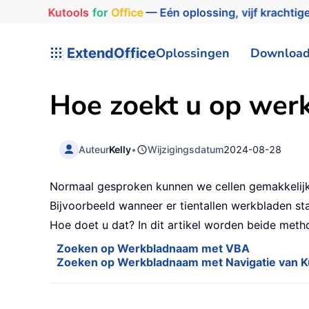
Kutools
for
Office
— Eén oplossing, vijf krachtige
ExtendOffice
Oplossingen
Downloa
Hoe zoekt u op wer
Auteur
Kelly
•
Wijzigingsdatum
2024-08-28
Normaal gesproken kunnen we cellen gemakkelij
Bijvoorbeeld wanneer er tientallen werkbladen st
Hoe doet u dat? In dit artikel worden beide met
Zoeken op Werkbladnaam met VBA
Zoeken op Werkbladnaam met Navigatie van Ku