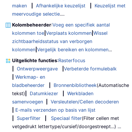
maken
|
Afhankelijke keuzelijst
|
Keuzelijst met
meervoudige selectie
....
Kolombeheerder
:
Voeg een specifiek aantal
kolommen toe
|
Verplaats kolommen
|
Wissel
zichtbaarheidsstatus van verborgen
kolommen
|
Vergelijk bereiken en kolommen
...
Uitgelichte functies
:
Rasterfocus
|
Ontwerpweergave
|
Verbeterde formulebalk
|
Werkmap- en
bladbeheerder
|
Bronnenbibliotheek
(Automatische
tekst)
|
Datumkiezer
|
Werkbladen
samenvoegen
|
Versleutelen/Cellen decoderen
|
E-mails verzenden op basis van lijst
|
Superfilter
|
Speciaal filter
(Filter cellen met
vetgedrukt lettertype/cursief/doorgestreept...) ...