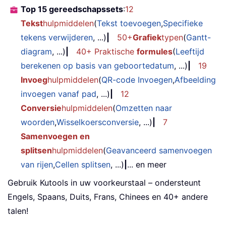
Top 15 gereedschapssets
:
12
Tekst
hulpmiddelen
(
Tekst toevoegen
,
Specifieke
tekens verwijderen
, ...)
|
50+
Grafiek
typen
(
Gantt-
diagram
, ...)
|
40+ Praktische
formules
(
Leeftijd
berekenen op basis van geboortedatum
, ...)
|
19
Invoeg
hulpmiddelen
(
QR-code Invoegen
,
Afbeelding
invoegen vanaf pad
, ...)
|
12
Conversie
hulpmiddelen
(
Omzetten naar
woorden
,
Wisselkoersconversie
, ...)
|
7
Samenvoegen en
splitsen
hulpmiddelen
(
Geavanceerd samenvoegen
van rijen
,
Cellen splitsen
, ...)
|
... en meer
Gebruik Kutools in uw voorkeurstaal – ondersteunt
Engels, Spaans, Duits, Frans, Chinees en 40+ andere
talen!