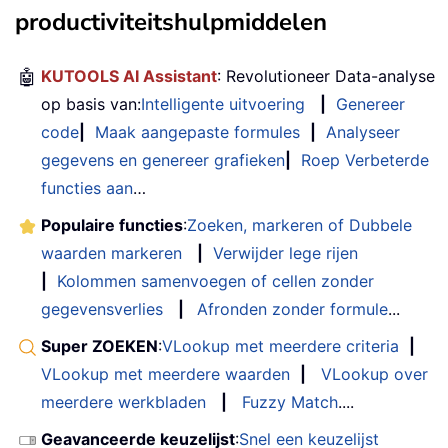
productiviteitshulpmiddelen
🤖
KUTOOLS AI Assistant
: Revolutioneer Data-analyse
op basis van:
Intelligente uitvoering
|
Genereer
code
|
Maak aangepaste formules
|
Analyseer
gegevens en genereer grafieken
|
Roep Verbeterde
functies aan
…
Populaire functies
:
Zoeken, markeren of Dubbele
waarden markeren
|
Verwijder lege rijen
|
Kolommen samenvoegen of cellen zonder
gegevensverlies
|
Afronden zonder formule
...
Super ZOEKEN
:
VLookup met meerdere criteria
|
VLookup met meerdere waarden
|
VLookup over
meerdere werkbladen
|
Fuzzy Match
....
Geavanceerde keuzelijst
:
Snel een keuzelijst