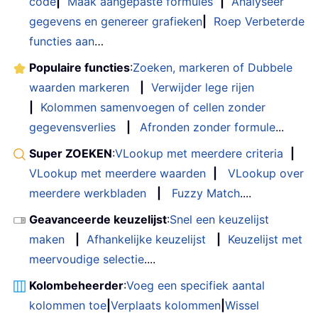
code
|
Maak aangepaste formules
|
Analyseer
gegevens en genereer grafieken
|
Roep Verbeterde
functies aan
…
Populaire functies
:
Zoeken, markeren of Dubbele
waarden markeren
|
Verwijder lege rijen
|
Kolommen samenvoegen of cellen zonder
gegevensverlies
|
Afronden zonder formule
...
Super ZOEKEN
:
VLookup met meerdere criteria
|
VLookup met meerdere waarden
|
VLookup over
meerdere werkbladen
|
Fuzzy Match
....
Geavanceerde keuzelijst
:
Snel een keuzelijst
maken
|
Afhankelijke keuzelijst
|
Keuzelijst met
meervoudige selectie
....
Kolombeheerder
:
Voeg een specifiek aantal
kolommen toe
|
Verplaats kolommen
|
Wissel