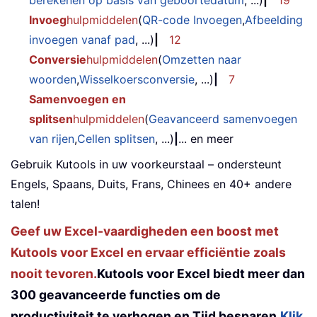
Invoeg
hulpmiddelen
(
QR-code Invoegen
,
Afbeelding
invoegen vanaf pad
, ...)
|
12
Conversie
hulpmiddelen
(
Omzetten naar
woorden
,
Wisselkoersconversie
, ...)
|
7
Samenvoegen en
splitsen
hulpmiddelen
(
Geavanceerd samenvoegen
van rijen
,
Cellen splitsen
, ...)
|
... en meer
Gebruik Kutools in uw voorkeurstaal – ondersteunt
Engels, Spaans, Duits, Frans, Chinees en 40+ andere
talen!
Geef uw Excel-vaardigheden een boost met
Kutools voor Excel en ervaar efficiëntie zoals
nooit tevoren.
Kutools voor Excel biedt meer dan
300 geavanceerde functies om de
productiviteit te verhogen en Tijd besparen.
Klik