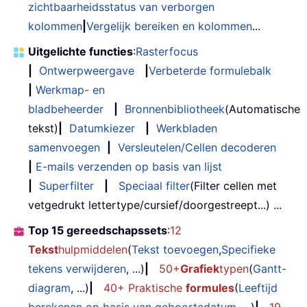
zichtbaarheidsstatus van verborgen
kolommen
|
Vergelijk bereiken en kolommen
...
Uitgelichte functies
:
Rasterfocus
|
Ontwerpweergave
|
Verbeterde formulebalk
|
Werkmap- en
bladbeheerder
|
Bronnenbibliotheek
(Automatische
tekst)
|
Datumkiezer
|
Werkbladen
samenvoegen
|
Versleutelen/Cellen decoderen
|
E-mails verzenden op basis van lijst
|
Superfilter
|
Speciaal filter
(Filter cellen met
vetgedrukt lettertype/cursief/doorgestreept...) ...
Top 15 gereedschapssets
:
12
Tekst
hulpmiddelen
(
Tekst toevoegen
,
Specifieke
tekens verwijderen
, ...)
|
50+
Grafiek
typen
(
Gantt-
diagram
, ...)
|
40+ Praktische
formules
(
Leeftijd
berekenen op basis van geboortedatum
, ...)
|
19