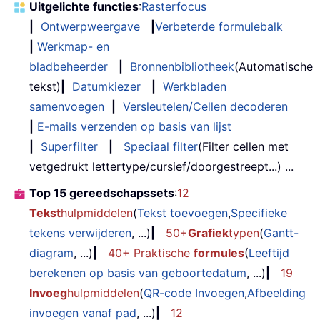
Uitgelichte functies
:
Rasterfocus
|
Ontwerpweergave
|
Verbeterde formulebalk
|
Werkmap- en
bladbeheerder
|
Bronnenbibliotheek
(Automatische
tekst)
|
Datumkiezer
|
Werkbladen
samenvoegen
|
Versleutelen/Cellen decoderen
|
E-mails verzenden op basis van lijst
|
Superfilter
|
Speciaal filter
(Filter cellen met
vetgedrukt lettertype/cursief/doorgestreept...) ...
Top 15 gereedschapssets
:
12
Tekst
hulpmiddelen
(
Tekst toevoegen
,
Specifieke
tekens verwijderen
, ...)
|
50+
Grafiek
typen
(
Gantt-
diagram
, ...)
|
40+ Praktische
formules
(
Leeftijd
berekenen op basis van geboortedatum
, ...)
|
19
Invoeg
hulpmiddelen
(
QR-code Invoegen
,
Afbeelding
invoegen vanaf pad
, ...)
|
12