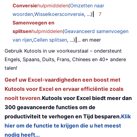
Conversie
hulpmiddelen
(
Omzetten naar
woorden
,
Wisselkoersconversie
, ...)
|
7
Samenvoegen en
splitsen
hulpmiddelen
(
Geavanceerd samenvoegen
van rijen
,
Cellen splitsen
, ...)
|
... en meer
Gebruik Kutools in uw voorkeurstaal – ondersteunt
Engels, Spaans, Duits, Frans, Chinees en 40+ andere
talen!
Geef uw Excel-vaardigheden een boost met
Kutools voor Excel en ervaar efficiëntie zoals
nooit tevoren.
Kutools voor Excel biedt meer dan
300 geavanceerde functies om de
productiviteit te verhogen en Tijd besparen.
Klik
hier om de functie te krijgen die u het meest
nodig heeft...