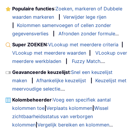
Populaire functies
:
Zoeken, markeren of Dubbele
waarden markeren
|
Verwijder lege rijen
|
Kolommen samenvoegen of cellen zonder
gegevensverlies
|
Afronden zonder formule
...
Super ZOEKEN
:
VLookup met meerdere criteria
|
VLookup met meerdere waarden
|
VLookup over
meerdere werkbladen
|
Fuzzy Match
....
Geavanceerde keuzelijst
:
Snel een keuzelijst
maken
|
Afhankelijke keuzelijst
|
Keuzelijst met
meervoudige selectie
....
Kolombeheerder
:
Voeg een specifiek aantal
kolommen toe
|
Verplaats kolommen
|
Wissel
zichtbaarheidsstatus van verborgen
kolommen
|
Vergelijk bereiken en kolommen
...