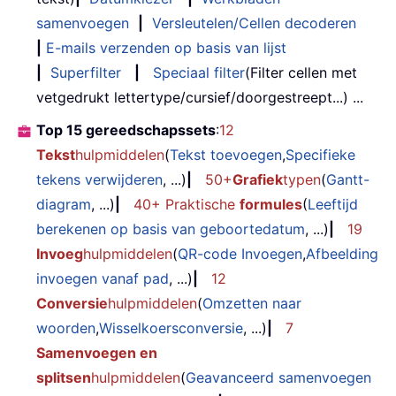
samenvoegen
|
Versleutelen/Cellen decoderen
|
E-mails verzenden op basis van lijst
|
Superfilter
|
Speciaal filter
(Filter cellen met
vetgedrukt lettertype/cursief/doorgestreept...) ...
Top 15 gereedschapssets
:
12
Tekst
hulpmiddelen
(
Tekst toevoegen
,
Specifieke
tekens verwijderen
, ...)
|
50+
Grafiek
typen
(
Gantt-
diagram
, ...)
|
40+ Praktische
formules
(
Leeftijd
berekenen op basis van geboortedatum
, ...)
|
19
Invoeg
hulpmiddelen
(
QR-code Invoegen
,
Afbeelding
invoegen vanaf pad
, ...)
|
12
Conversie
hulpmiddelen
(
Omzetten naar
woorden
,
Wisselkoersconversie
, ...)
|
7
Samenvoegen en
splitsen
hulpmiddelen
(
Geavanceerd samenvoegen