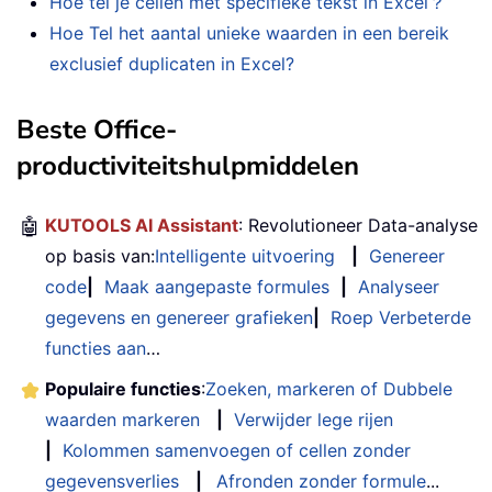
Hoe tel je cellen met specifieke tekst in Excel？
Hoe Tel het aantal unieke waarden in een bereik
exclusief duplicaten in Excel?
Beste Office-
productiviteitshulpmiddelen
🤖
KUTOOLS AI Assistant
: Revolutioneer Data-analyse
op basis van:
Intelligente uitvoering
|
Genereer
code
|
Maak aangepaste formules
|
Analyseer
gegevens en genereer grafieken
|
Roep Verbeterde
functies aan
…
Populaire functies
:
Zoeken, markeren of Dubbele
waarden markeren
|
Verwijder lege rijen
|
Kolommen samenvoegen of cellen zonder
gegevensverlies
|
Afronden zonder formule
...