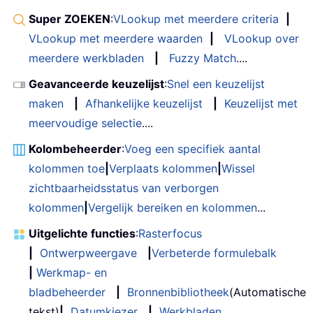
Super ZOEKEN
:
VLookup met meerdere criteria
|
VLookup met meerdere waarden
|
VLookup over
meerdere werkbladen
|
Fuzzy Match
....
Geavanceerde keuzelijst
:
Snel een keuzelijst
maken
|
Afhankelijke keuzelijst
|
Keuzelijst met
meervoudige selectie
....
Kolombeheerder
:
Voeg een specifiek aantal
kolommen toe
|
Verplaats kolommen
|
Wissel
zichtbaarheidsstatus van verborgen
kolommen
|
Vergelijk bereiken en kolommen
...
Uitgelichte functies
:
Rasterfocus
|
Ontwerpweergave
|
Verbeterde formulebalk
|
Werkmap- en
bladbeheerder
|
Bronnenbibliotheek
(Automatische
tekst)
|
Datumkiezer
|
Werkbladen