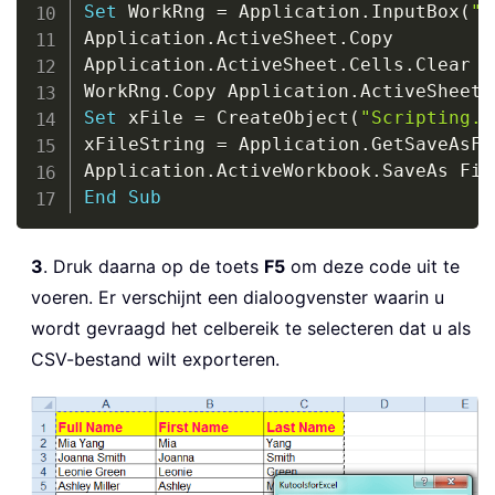
Set
 WorkRng 
=
 Application
.
InputBox
(
"R
Application
.
ActiveSheet
.
Copy

Application
.
ActiveSheet
.
Cells
.
Clear

WorkRng
.
Copy Application
.
ActiveSheet
.
Set
 xFile 
=
 CreateObject
(
"Scripting.F
xFileString 
=
 Application
.
GetSaveAsFi
Application
.
ActiveWorkbook
.
SaveAs Fil
End
Sub
3
. Druk daarna op de toets
F5
om deze code uit te
voeren. Er verschijnt een dialoogvenster waarin u
wordt gevraagd het celbereik te selecteren dat u als
CSV-bestand wilt exporteren.