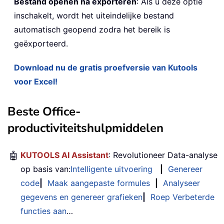
Bestand openen na exporteren
: Als u deze optie
inschakelt, wordt het uiteindelijke bestand
automatisch geopend zodra het bereik is
geëxporteerd.
Download nu de gratis proefversie van Kutools
voor Excel!
Beste Office-
productiviteitshulpmiddelen
🤖
KUTOOLS AI Assistant
: Revolutioneer Data-analyse
op basis van:
Intelligente uitvoering
|
Genereer
code
|
Maak aangepaste formules
|
Analyseer
gegevens en genereer grafieken
|
Roep Verbeterde
functies aan
…