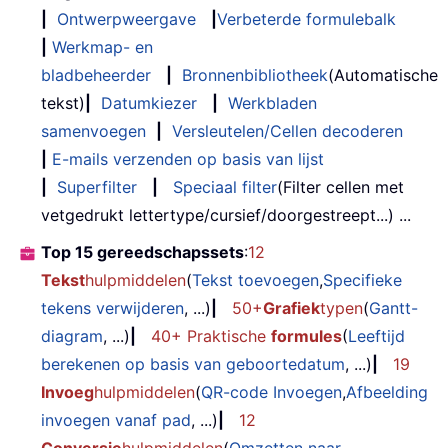
|
Ontwerpweergave
|
Verbeterde formulebalk
|
Werkmap- en
bladbeheerder
|
Bronnenbibliotheek
(Automatische
tekst)
|
Datumkiezer
|
Werkbladen
samenvoegen
|
Versleutelen/Cellen decoderen
|
E-mails verzenden op basis van lijst
|
Superfilter
|
Speciaal filter
(Filter cellen met
vetgedrukt lettertype/cursief/doorgestreept...) ...
Top 15 gereedschapssets
:
12
Tekst
hulpmiddelen
(
Tekst toevoegen
,
Specifieke
tekens verwijderen
, ...)
|
50+
Grafiek
typen
(
Gantt-
diagram
, ...)
|
40+ Praktische
formules
(
Leeftijd
berekenen op basis van geboortedatum
, ...)
|
19
Invoeg
hulpmiddelen
(
QR-code Invoegen
,
Afbeelding
invoegen vanaf pad
, ...)
|
12
Conversie
hulpmiddelen
(
Omzetten naar