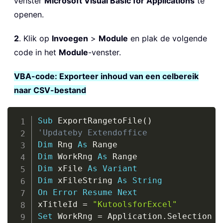
venster
Microsoft Visual Basic for Applications
te
openen.
2
. Klik op
Invoegen
>
Module
en plak de volgende
code in het
Module
-venster.
VBA-code: Exporteer inhoud van een celbereik
naar CSV-bestand
Copy
Sub
 ExportRangetoFile
(
)
'Updateby Extendoffice
Dim
 Rng 
As
Dim
 WorkRng 
As
Dim
 xFile 
As
Variant
Dim
 xFileString 
As
String
On
Error
Resume
Next
xTitleId 
=
"KutoolsforExcel"
Set
 WorkRng 
=
 Application
.