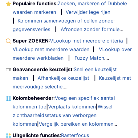
Populaire functies
:
Zoeken, markeren of Dubbele
waarden markeren
|
Verwijder lege rijen
|
Kolommen samenvoegen of cellen zonder
gegevensverlies
|
Afronden zonder formule
...
Super ZOEKEN
:
VLookup met meerdere criteria
|
VLookup met meerdere waarden
|
VLookup over
meerdere werkbladen
|
Fuzzy Match
....
Geavanceerde keuzelijst
:
Snel een keuzelijst
maken
|
Afhankelijke keuzelijst
|
Keuzelijst met
meervoudige selectie
....
Kolombeheerder
:
Voeg een specifiek aantal
kolommen toe
|
Verplaats kolommen
|
Wissel
zichtbaarheidsstatus van verborgen
kolommen
|
Vergelijk bereiken en kolommen
...
Uitgelichte functies
:
Rasterfocus