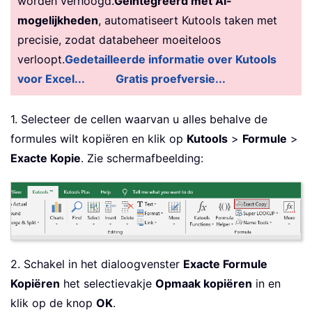
worden verhoogd.
Geïntegreerd met AI-
mogelijkheden
, automatiseert Kutools taken met
precisie, zodat databeheer moeiteloos
verloopt.
Gedetailleerde informatie over Kutools
voor Excel...
Gratis proefversie...
1. Selecteer de cellen waarvan u alles behalve de
formules wilt kopiëren en klik op
Kutools
>
Formule
>
Exacte Kopie
. Zie schermafbeelding:
2. Schakel in het dialoogvenster
Exacte Formule
Kopiëren
het selectievakje
Opmaak kopiëren
in en
klik op de knop
OK
.