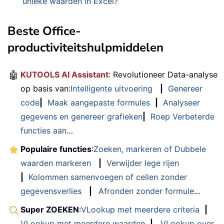
unieke waarden in Excel?
Beste Office-
productiviteitshulpmiddelen
🤖
KUTOOLS AI Assistant
: Revolutioneer Data-analyse
op basis van:
Intelligente uitvoering
|
Genereer
code
|
Maak aangepaste formules
|
Analyseer
gegevens en genereer grafieken
|
Roep Verbeterde
functies aan
…
Populaire functies
:
Zoeken, markeren of Dubbele
waarden markeren
|
Verwijder lege rijen
|
Kolommen samenvoegen of cellen zonder
gegevensverlies
|
Afronden zonder formule
...
Super ZOEKEN
:
VLookup met meerdere criteria
|
VLookup met meerdere waarden
|
VLookup over