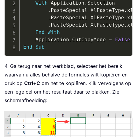
With
 Application
.
Selection

.
PasteSpecial XlPasteType
.
xlP
.
PasteSpecial XlPasteType
.
xlP
.
PasteSpecial XlPasteType
.
xlP
End
With
	Application
.
CutCopyMode 
=
False
End
Sub
4. Ga terug naar het werkblad, selecteer het bereik
waarvan u alles behalve de formules wilt kopiëren en
druk op
Ctrl
+
C
om het te kopiëren. Klik vervolgens op
een lege cel om het resultaat daar te plakken. Zie
schermafbeelding: