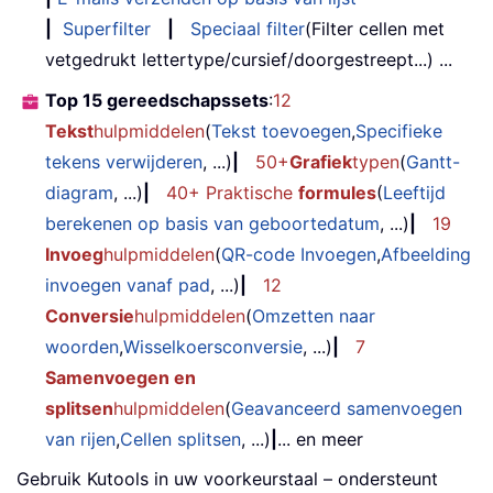
|
Superfilter
|
Speciaal filter
(Filter cellen met
vetgedrukt lettertype/cursief/doorgestreept...) ...
Top 15 gereedschapssets
:
12
Tekst
hulpmiddelen
(
Tekst toevoegen
,
Specifieke
tekens verwijderen
, ...)
|
50+
Grafiek
typen
(
Gantt-
diagram
, ...)
|
40+ Praktische
formules
(
Leeftijd
berekenen op basis van geboortedatum
, ...)
|
19
Invoeg
hulpmiddelen
(
QR-code Invoegen
,
Afbeelding
invoegen vanaf pad
, ...)
|
12
Conversie
hulpmiddelen
(
Omzetten naar
woorden
,
Wisselkoersconversie
, ...)
|
7
Samenvoegen en
splitsen
hulpmiddelen
(
Geavanceerd samenvoegen
van rijen
,
Cellen splitsen
, ...)
|
... en meer
Gebruik Kutools in uw voorkeurstaal – ondersteunt