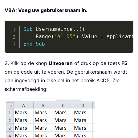
VBA: Voeg uw gebruikersnaam in.
Copy
Sub
 Usernameincell
(
)
    Range
(
"A1:D5"
)
.
Value 
=
 Applicatio
End
Sub
2. Klik op de knop
Uitvoeren
of druk op de toets
F5
om de code uit te voeren. De gebruikersnaam wordt
dan ingevoegd in elke cel in het bereik A1:D5. Zie
schermafbeelding: