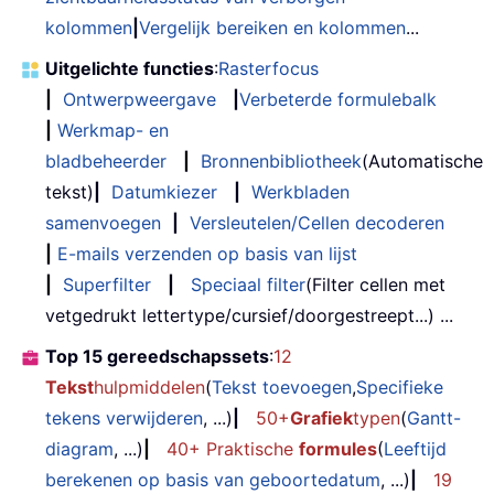
kolommen
|
Vergelijk bereiken en kolommen
...
Uitgelichte functies
:
Rasterfocus
|
Ontwerpweergave
|
Verbeterde formulebalk
|
Werkmap- en
bladbeheerder
|
Bronnenbibliotheek
(Automatische
tekst)
|
Datumkiezer
|
Werkbladen
samenvoegen
|
Versleutelen/Cellen decoderen
|
E-mails verzenden op basis van lijst
|
Superfilter
|
Speciaal filter
(Filter cellen met
vetgedrukt lettertype/cursief/doorgestreept...) ...
Top 15 gereedschapssets
:
12
Tekst
hulpmiddelen
(
Tekst toevoegen
,
Specifieke
tekens verwijderen
, ...)
|
50+
Grafiek
typen
(
Gantt-
diagram
, ...)
|
40+ Praktische
formules
(
Leeftijd
berekenen op basis van geboortedatum
, ...)
|
19