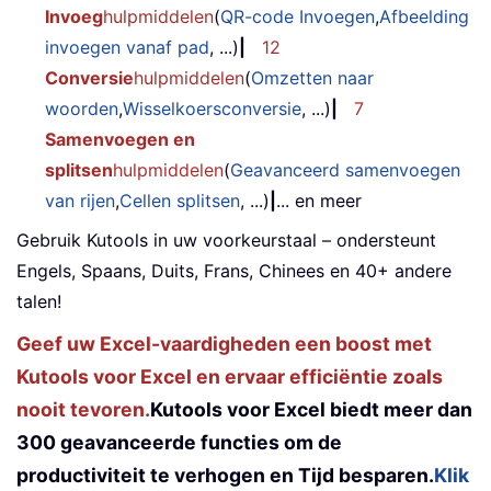
Invoeg
hulpmiddelen
(
QR-code Invoegen
,
Afbeelding
invoegen vanaf pad
, ...)
|
12
Conversie
hulpmiddelen
(
Omzetten naar
woorden
,
Wisselkoersconversie
, ...)
|
7
Samenvoegen en
splitsen
hulpmiddelen
(
Geavanceerd samenvoegen
van rijen
,
Cellen splitsen
, ...)
|
... en meer
Gebruik Kutools in uw voorkeurstaal – ondersteunt
Engels, Spaans, Duits, Frans, Chinees en 40+ andere
talen!
Geef uw Excel-vaardigheden een boost met
Kutools voor Excel en ervaar efficiëntie zoals
nooit tevoren.
Kutools voor Excel biedt meer dan
300 geavanceerde functies om de
productiviteit te verhogen en Tijd besparen.
Klik