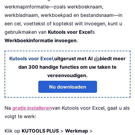
werkmapinformatie—zoals werkboeknaam,
werkbladnaam, werkboekpad en bestandsnaam—in
een cel, voettekst of koptekst wilt invoegen, kunt u
gebruikmaken van
Kutools voor Excel
’s
Werkboekinformatie invoegen
.
🤖
Kutools voor Excel
,
uitgerust met AI
biedt meer
dan 300 handige functies om uw taken te
vereenvoudigen.
Nu downloaden
Na
gratis installeren
van Kutools voor Excel, gaat u als
volgt te werk:
Klik op
KUTOOLS PLUS
>
Werkmap
>