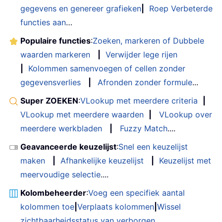
gegevens en genereer grafieken
|
Roep Verbeterde
functies aan
…
Populaire functies
:
Zoeken, markeren of Dubbele
waarden markeren
|
Verwijder lege rijen
|
Kolommen samenvoegen of cellen zonder
gegevensverlies
|
Afronden zonder formule
...
Super ZOEKEN
:
VLookup met meerdere criteria
|
VLookup met meerdere waarden
|
VLookup over
meerdere werkbladen
|
Fuzzy Match
....
Geavanceerde keuzelijst
:
Snel een keuzelijst
maken
|
Afhankelijke keuzelijst
|
Keuzelijst met
meervoudige selectie
....
Kolombeheerder
:
Voeg een specifiek aantal
kolommen toe
|
Verplaats kolommen
|
Wissel
zichtbaarheidsstatus van verborgen