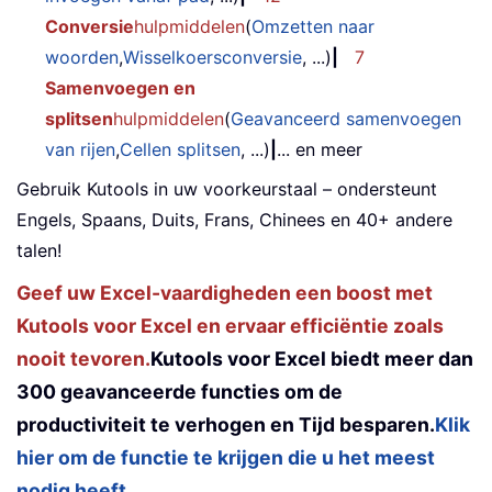
Conversie
hulpmiddelen
(
Omzetten naar
woorden
,
Wisselkoersconversie
, ...)
|
7
Samenvoegen en
splitsen
hulpmiddelen
(
Geavanceerd samenvoegen
van rijen
,
Cellen splitsen
, ...)
|
... en meer
Gebruik Kutools in uw voorkeurstaal – ondersteunt
Engels, Spaans, Duits, Frans, Chinees en 40+ andere
talen!
Geef uw Excel-vaardigheden een boost met
Kutools voor Excel en ervaar efficiëntie zoals
nooit tevoren.
Kutools voor Excel biedt meer dan
300 geavanceerde functies om de
productiviteit te verhogen en Tijd besparen.
Klik
hier om de functie te krijgen die u het meest
nodig heeft...