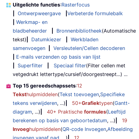
Uitgelichte functies
:
Rasterfocus
|
Ontwerpweergave
|
Verbeterde formulebalk
|
Werkmap- en
bladbeheerder
|
Bronnenbibliotheek
(Automatische
tekst)
|
Datumkiezer
|
Werkbladen
samenvoegen
|
Versleutelen/Cellen decoderen
|
E-mails verzenden op basis van lijst
|
Superfilter
|
Speciaal filter
(Filter cellen met
vetgedrukt lettertype/cursief/doorgestreept...) ...
Top 15 gereedschapssets
:
12
Tekst
hulpmiddelen
(
Tekst toevoegen
,
Specifieke
tekens verwijderen
, ...)
|
50+
Grafiek
typen
(
Gantt-
diagram
, ...)
|
40+ Praktische
formules
(
Leeftijd
berekenen op basis van geboortedatum
, ...)
|
19
Invoeg
hulpmiddelen
(
QR-code Invoegen
,
Afbeelding
invoegen vanaf pad
, ...)
|
12