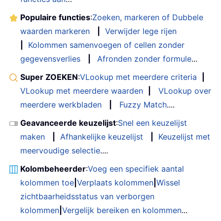
Populaire functies
:
Zoeken, markeren of Dubbele
waarden markeren
|
Verwijder lege rijen
|
Kolommen samenvoegen of cellen zonder
gegevensverlies
|
Afronden zonder formule
...
Super ZOEKEN
:
VLookup met meerdere criteria
|
VLookup met meerdere waarden
|
VLookup over
meerdere werkbladen
|
Fuzzy Match
....
Geavanceerde keuzelijst
:
Snel een keuzelijst
maken
|
Afhankelijke keuzelijst
|
Keuzelijst met
meervoudige selectie
....
Kolombeheerder
:
Voeg een specifiek aantal
kolommen toe
|
Verplaats kolommen
|
Wissel
zichtbaarheidsstatus van verborgen
kolommen
|
Vergelijk bereiken en kolommen
...