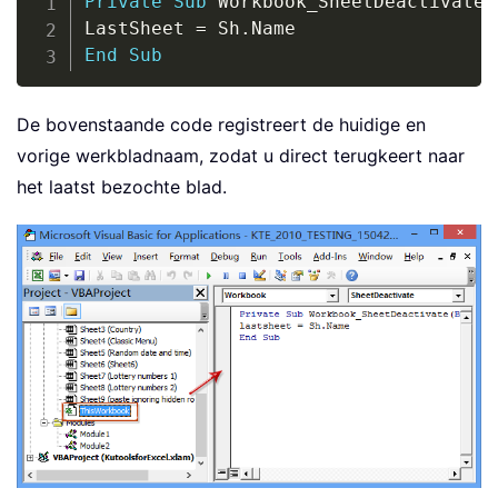
Private
Sub
 Workbook_SheetDeactivate
(
LastSheet 
=
 Sh
.
End
Sub
De bovenstaande code registreert de huidige en
vorige werkbladnaam, zodat u direct terugkeert naar
het laatst bezochte blad.