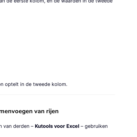
an de eerste kolom, en de waarden in de tweede
n optelt in de tweede kolom.
menvoegen van rijen
n van derden –
Kutools voor Excel
– gebruiken