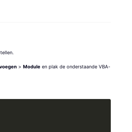
ellen.
nvoegen
>
Module
en plak de onderstaande VBA-
Copy