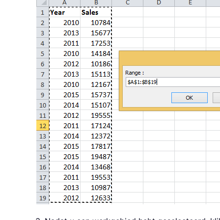
If
Not
 nRng 
Is
Nothing
Then
    nRng
.
EntireRow
.
End
If
End
With
End
Sub