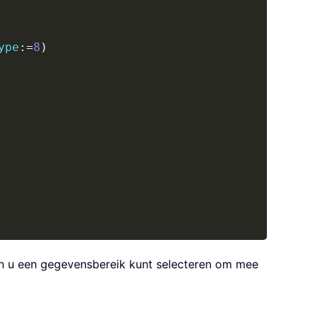
ype
:
=
8
)
in u een gegevensbereik kunt selecteren om mee