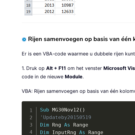
Rijen samenvoegen op basis van één
Er is een VBA-code waarmee u dubbele rijen kun
1. Druk op
Alt + F11
om het venster
Microsoft Vis
code in de nieuwe
Module
.
VBA: Rijen samenvoegen op basis van één kolo
Sub
 MG30Nov12
(
)
'Updateby20150519
Dim
 Rng 
As
Dim
 InputRng 
As