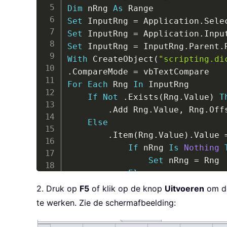
Dim
 nRng 
As
Set
 InputRng 
=
 Application
.
Set
 InputRng 
=
 Application
.
Inpu
Set
 InputRng 
=
 InputRng
.
Parent
.
With
 CreateObject
(
"scripting.di
.
CompareMode 
=
For
Each
 Rng 
In
 InputRng

If
Not
.
Exists
(
Rng
.
Value
)
T
.
Add Rng
.
Value
,
 Rng
.
Off
Else
.
Item
(
Rng
.
Value
)
.
Value 
If
 nRng 
Is
Nothing
Set
 nRng 
=
 Rng

Else
Set
 nRng 
=
 Unio
2. Druk op
F5
of klik op de knop
Uitvoeren
om de
End
If
te werken. Zie de schermafbeelding:
End
If
Next