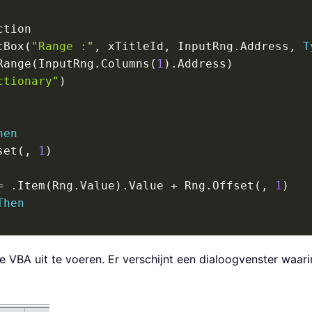
tBox
(
"Range :"
,
 xTitleId
,
 InputRng
.
Address
,
T
Range
(
InputRng
.
Columns
(
1
)
.
Address
)
ctionary"
)
hen
set
(
,
1
)
=
.
Item
(
Rng
.
Value
)
.
Value 
+
 Rng
.
Offset
(
,
1
)
Then
n
(
nRng
,
 Rng
)
 VBA uit te voeren. Er verschijnt een dialoogvenster waar