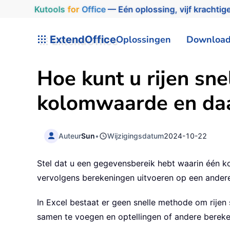
Kutools
for
Office
— Eén oplossing, vijf krachtige
ExtendOffice
Oplossingen
Downloa
Hoe kunt u rijen sn
kolomwaarde en daa
Auteur
Sun
•
Wijzigingsdatum
2024-10-22
Stel dat u een gegevensbereik hebt waarin één 
vervolgens berekeningen uitvoeren op een ander
In Excel bestaat er geen snelle methode om rije
samen te voegen en optellingen of andere bereke