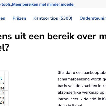
 tools.
Meer bereiken met minder moeite.
den
Prijzen
Kantoor tips (5300)
Ondersteuni
ens uit een bereik over 
l?
Stel dat u een aankooptab
schermafbeelding wordt get
basis van de vruchten in k
afzonderlijke werkmap op te
introduceer ik de add-in
K
doen in Excel.