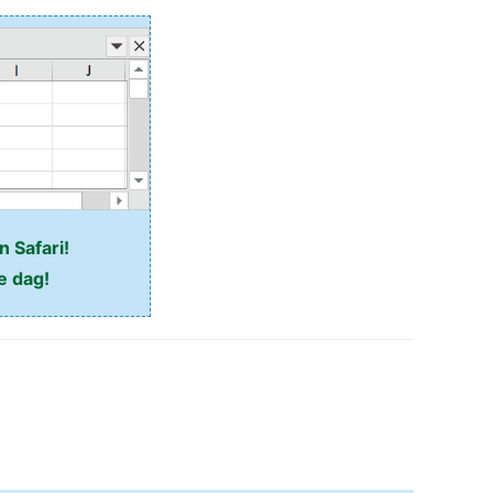
n Safari!
e dag!