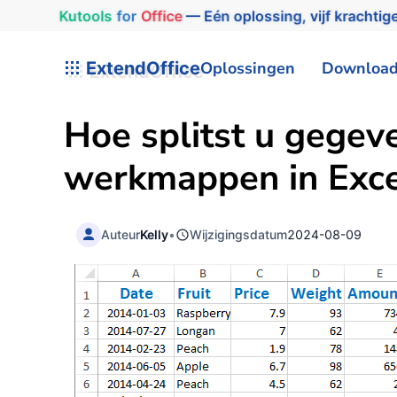
Kutools
for
Office
— Eén oplossing, vijf krachtige
ExtendOffice
Oplossingen
Downloa
Hoe splitst u gegev
werkmappen in Exce
Auteur
Kelly
•
Wijzigingsdatum
2024-08-09