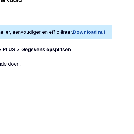
werkblad
ler, eenvoudiger en efficiënter.
Download nu!
 PLUS
>
Gegevens opsplitsen
.
nde doen: