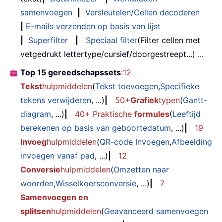
samenvoegen
|
Versleutelen/Cellen decoderen
|
E-mails verzenden op basis van lijst
|
Superfilter
|
Speciaal filter
(Filter cellen met
vetgedrukt lettertype/cursief/doorgestreept...) ...
Top 15 gereedschapssets
:
12
Tekst
hulpmiddelen
(
Tekst toevoegen
,
Specifieke
tekens verwijderen
, ...)
|
50+
Grafiek
typen
(
Gantt-
diagram
, ...)
|
40+ Praktische
formules
(
Leeftijd
berekenen op basis van geboortedatum
, ...)
|
19
Invoeg
hulpmiddelen
(
QR-code Invoegen
,
Afbeelding
invoegen vanaf pad
, ...)
|
12
Conversie
hulpmiddelen
(
Omzetten naar
woorden
,
Wisselkoersconversie
, ...)
|
7
Samenvoegen en
splitsen
hulpmiddelen
(
Geavanceerd samenvoegen