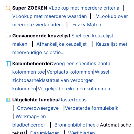
Super ZOEKEN
:
VLookup met meerdere criteria
|
VLookup met meerdere waarden
|
VLookup over
meerdere werkbladen
|
Fuzzy Match
....
Geavanceerde keuzelijst
:
Snel een keuzelijst
maken
|
Afhankelijke keuzelijst
|
Keuzelijst met
meervoudige selectie
....
Kolombeheerder
:
Voeg een specifiek aantal
kolommen toe
|
Verplaats kolommen
|
Wissel
zichtbaarheidsstatus van verborgen
kolommen
|
Vergelijk bereiken en kolommen
...
Uitgelichte functies
:
Rasterfocus
|
Ontwerpweergave
|
Verbeterde formulebalk
|
Werkmap- en
bladbeheerder
|
Bronnenbibliotheek
(Automatische
tekst)
|
Datumkiezer
|
Werkbladen