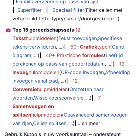
|
E-mails verzenden op basis van lijst
|
Superfilter
|
Speciaal filter
(Filter cellen met
vetgedrukt lettertype/cursief/doorgestreept...) ...
Top 15 gereedschapssets
:
12
Tekst
hulpmiddelen
(
Tekst toevoegen
,
Specifieke
tekens verwijderen
, ...)
|
50+
Grafiek
typen
(
Gantt-
diagram
, ...)
|
40+ Praktische
formules
(
Leeftijd
berekenen op basis van geboortedatum
, ...)
|
19
Invoeg
hulpmiddelen
(
QR-code Invoegen
,
Afbeelding
invoegen vanaf pad
, ...)
|
12
Conversie
hulpmiddelen
(
Omzetten naar
woorden
,
Wisselkoersconversie
, ...)
|
7
Samenvoegen en
splitsen
hulpmiddelen
(
Geavanceerd samenvoegen
van rijen
,
Cellen splitsen
, ...)
|
... en meer
Gebruik Kutools in uw voorkeurstaal – ondersteunt