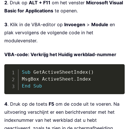
2
. Druk op
ALT + F11
om het venster
Microsoft Visual
Basic for Applications
te openen.
3
. Klik in de VBA-editor op
Invoegen
>
Module
en
plak vervolgens de volgende code in het
modulevenster.
VBA-code: Verkrijg het Huidig werkblad-nummer
Copy
Sub
 GetActiveSheetIndex
(
)
MsgBox ActiveSheet
.
End
Sub
4
. Druk op de toets
F5
om de code uit te voeren. Na
uitvoering verschijnt er een berichtvenster met het
indexnummer van het werkblad dat u hebt
geactiveerd, zoals te zien in de schermafbeelding