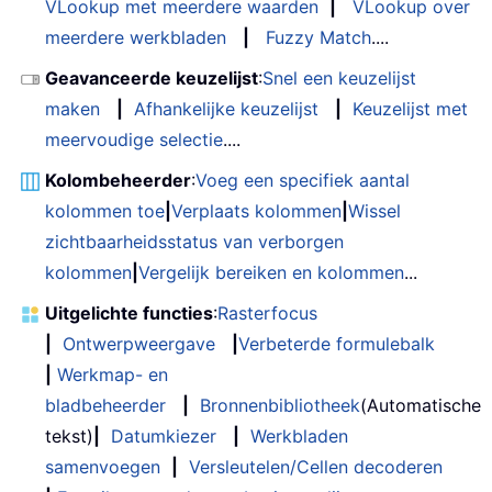
VLookup met meerdere waarden
|
VLookup over
meerdere werkbladen
|
Fuzzy Match
....
Geavanceerde keuzelijst
:
Snel een keuzelijst
maken
|
Afhankelijke keuzelijst
|
Keuzelijst met
meervoudige selectie
....
Kolombeheerder
:
Voeg een specifiek aantal
kolommen toe
|
Verplaats kolommen
|
Wissel
zichtbaarheidsstatus van verborgen
kolommen
|
Vergelijk bereiken en kolommen
...
Uitgelichte functies
:
Rasterfocus
|
Ontwerpweergave
|
Verbeterde formulebalk
|
Werkmap- en
bladbeheerder
|
Bronnenbibliotheek
(Automatische
tekst)
|
Datumkiezer
|
Werkbladen
samenvoegen
|
Versleutelen/Cellen decoderen