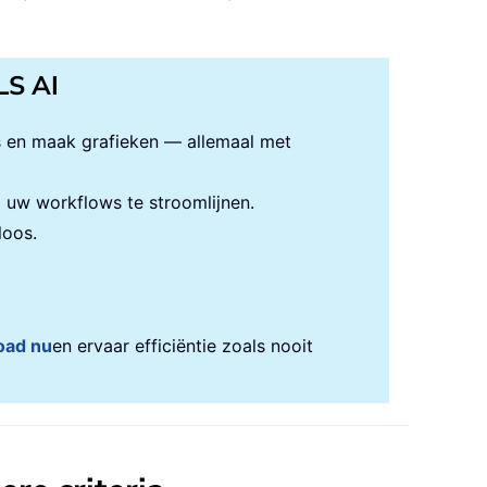
LS AI
s en maak grafieken — allemaal met
uw workflows te stroomlijnen.
loos.
oad nu
en ervaar efficiëntie zoals nooit