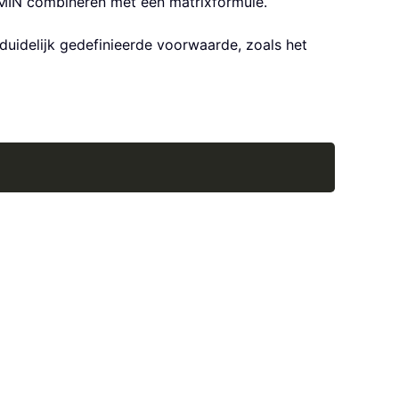
MIN combineren met een matrixformule.
duidelijk gedefinieerde voorwaarde, zoals het
Copy