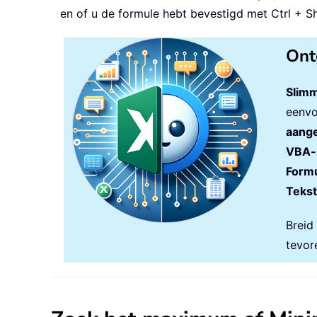
en of u de formule hebt bevestigd met Ctrl + Shi
Ont
Slimm
eenvo
aange
VBA-
Formu
Tekst
Breid
tevor