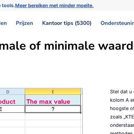
 tools.
Meer bereiken met minder moeite.
den
Prijzen
Kantoor tips (5300)
Ondersteuni
male of minimale waard
Stel dat 
kolom A en
hoogste of
zoals „KTE”
onderstaan
methodes 