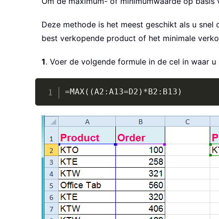
Om de maximum- of minimumwaarde op basis van
Deze methode is het meest geschikt als u snel 
best verkopende product of het minimale verko
1
. Voer de volgende formule in de cel in waar u 
=MAX((A2:A13=D2)*B2:B13)