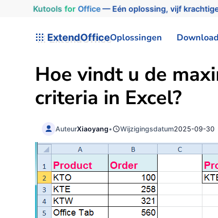
Kutools
for
Office
— Eén oplossing, vijf krachtige
ExtendOffice
Oplossingen
Downloa
Hoe vindt u de maxi
criteria in Excel?
Auteur
Xiaoyang
•
Wijzigingsdatum
2025-09-30