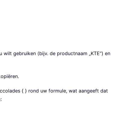
u wilt gebruiken (bijv. de productnaam „KTE”) en
kopiëren.
 accolades { } rond uw formule, wat aangeeft dat
: