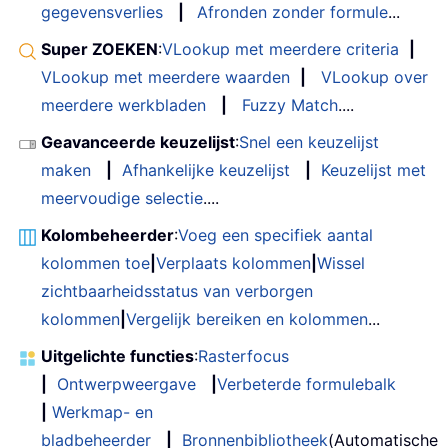
gegevensverlies
|
Afronden zonder formule
...
Super ZOEKEN
:
VLookup met meerdere criteria
|
VLookup met meerdere waarden
|
VLookup over
meerdere werkbladen
|
Fuzzy Match
....
Geavanceerde keuzelijst
:
Snel een keuzelijst
maken
|
Afhankelijke keuzelijst
|
Keuzelijst met
meervoudige selectie
....
Kolombeheerder
:
Voeg een specifiek aantal
kolommen toe
|
Verplaats kolommen
|
Wissel
zichtbaarheidsstatus van verborgen
kolommen
|
Vergelijk bereiken en kolommen
...
Uitgelichte functies
:
Rasterfocus
|
Ontwerpweergave
|
Verbeterde formulebalk
|
Werkmap- en
bladbeheerder
|
Bronnenbibliotheek
(Automatische