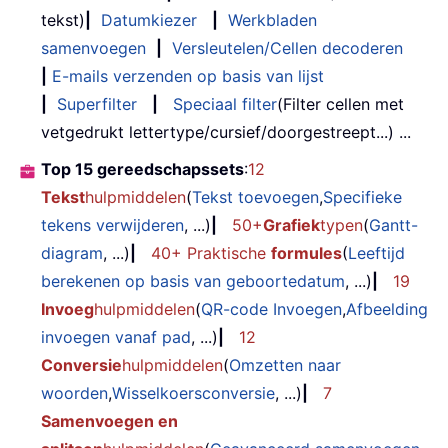
tekst)
|
Datumkiezer
|
Werkbladen
samenvoegen
|
Versleutelen/Cellen decoderen
|
E-mails verzenden op basis van lijst
|
Superfilter
|
Speciaal filter
(Filter cellen met
vetgedrukt lettertype/cursief/doorgestreept...) ...
Top 15 gereedschapssets
:
12
Tekst
hulpmiddelen
(
Tekst toevoegen
,
Specifieke
tekens verwijderen
, ...)
|
50+
Grafiek
typen
(
Gantt-
diagram
, ...)
|
40+ Praktische
formules
(
Leeftijd
berekenen op basis van geboortedatum
, ...)
|
19
Invoeg
hulpmiddelen
(
QR-code Invoegen
,
Afbeelding
invoegen vanaf pad
, ...)
|
12
Conversie
hulpmiddelen
(
Omzetten naar
woorden
,
Wisselkoersconversie
, ...)
|
7
Samenvoegen en