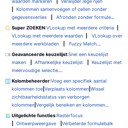
waarden markeren
|
Verwijder lege rijen
|
Kolommen samenvoegen of cellen zonder
gegevensverlies
|
Afronden zonder formule
...
Super ZOEKEN
:
VLookup met meerdere criteria
|
VLookup met meerdere waarden
|
VLookup over
meerdere werkbladen
|
Fuzzy Match
....
Geavanceerde keuzelijst
:
Snel een keuzelijst
maken
|
Afhankelijke keuzelijst
|
Keuzelijst met
meervoudige selectie
....
Kolombeheerder
:
Voeg een specifiek aantal
kolommen toe
|
Verplaats kolommen
|
Wissel
zichtbaarheidsstatus van verborgen
kolommen
|
Vergelijk bereiken en kolommen
...
Uitgelichte functies
:
Rasterfocus
|
Ontwerpweergave
|
Verbeterde formulebalk