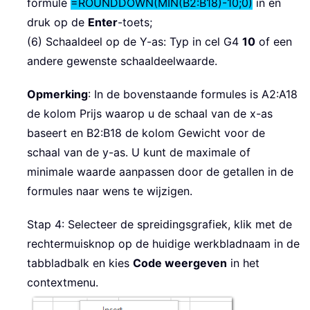
formule
=ROUNDDOWN(MIN(B2:B18)-10;0)
in en
druk op de
Enter
-toets;
(6) Schaaldeel op de Y-as: Typ in cel G4
10
of een
andere gewenste schaaldeelwaarde.
Opmerking
: In de bovenstaande formules is A2:A18
de kolom Prijs waarop u de schaal van de x-as
baseert en B2:B18 de kolom Gewicht voor de
schaal van de y-as. U kunt de maximale of
minimale waarde aanpassen door de getallen in de
formules naar wens te wijzigen.
Stap 4: Selecteer de spreidingsgrafiek, klik met de
rechtermuisknop op de huidige werkbladnaam in de
tabbladbalk en kies
Code weergeven
in het
contextmenu.