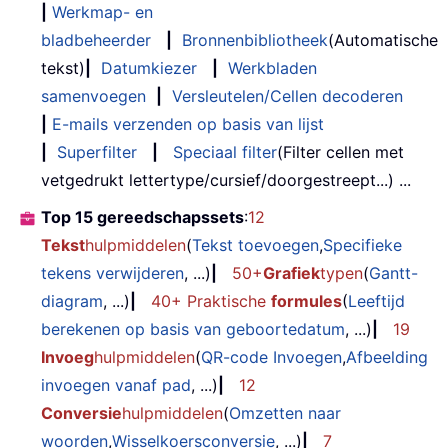
|
Werkmap- en
bladbeheerder
|
Bronnenbibliotheek
(Automatische
tekst)
|
Datumkiezer
|
Werkbladen
samenvoegen
|
Versleutelen/Cellen decoderen
|
E-mails verzenden op basis van lijst
|
Superfilter
|
Speciaal filter
(Filter cellen met
vetgedrukt lettertype/cursief/doorgestreept...) ...
Top 15 gereedschapssets
:
12
Tekst
hulpmiddelen
(
Tekst toevoegen
,
Specifieke
tekens verwijderen
, ...)
|
50+
Grafiek
typen
(
Gantt-
diagram
, ...)
|
40+ Praktische
formules
(
Leeftijd
berekenen op basis van geboortedatum
, ...)
|
19
Invoeg
hulpmiddelen
(
QR-code Invoegen
,
Afbeelding
invoegen vanaf pad
, ...)
|
12
Conversie
hulpmiddelen
(
Omzetten naar
woorden
,
Wisselkoersconversie
, ...)
|
7