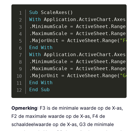
Copy
Sub
 ScaleAxes
(
)
With
 Application
.
ActiveChart
.
Axes
(
.
MinimumScale 
=
 ActiveSheet
.
Range
(
.
MaximumScale 
=
 ActiveSheet
.
Range
(
.
MajorUnit 
=
 ActiveSheet
.
Range
(
"F4
End
With
With
 Application
.
ActiveChart
.
Axes
(
.
MinimumScale 
=
 ActiveSheet
.
Range
(
.
MaximumScale 
=
 ActiveSheet
.
Range
(
.
MajorUnit 
=
 ActiveSheet
.
Range
(
"G4
End
With
End
Sub
Opmerking
: F3 is de minimale waarde op de X-as,
F2 de maximale waarde op de X-as, F4 de
schaaldeelwaarde op de X-as, G3 de minimale