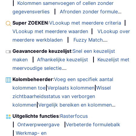
|
Kolommen samenvoegen of cellen zonder
gegevensverlies
|
Afronden zonder formule
...
Super ZOEKEN
:
VLookup met meerdere criteria
|
VLookup met meerdere waarden
|
VLookup over
meerdere werkbladen
|
Fuzzy Match
....
Geavanceerde keuzelijst
:
Snel een keuzelijst
maken
|
Afhankelijke keuzelijst
|
Keuzelijst met
meervoudige selectie
....
Kolombeheerder
:
Voeg een specifiek aantal
kolommen toe
|
Verplaats kolommen
|
Wissel
zichtbaarheidsstatus van verborgen
kolommen
|
Vergelijk bereiken en kolommen
...
Uitgelichte functies
:
Rasterfocus
|
Ontwerpweergave
|
Verbeterde formulebalk
|
Werkmap- en