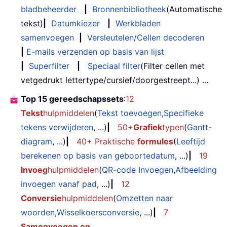
bladbeheerder
|
Bronnenbibliotheek
(Automatische
tekst)
|
Datumkiezer
|
Werkbladen
samenvoegen
|
Versleutelen/Cellen decoderen
|
E-mails verzenden op basis van lijst
|
Superfilter
|
Speciaal filter
(Filter cellen met
vetgedrukt lettertype/cursief/doorgestreept...) ...
Top 15 gereedschapssets
:
12
Tekst
hulpmiddelen
(
Tekst toevoegen
,
Specifieke
tekens verwijderen
, ...)
|
50+
Grafiek
typen
(
Gantt-
diagram
, ...)
|
40+ Praktische
formules
(
Leeftijd
berekenen op basis van geboortedatum
, ...)
|
19
Invoeg
hulpmiddelen
(
QR-code Invoegen
,
Afbeelding
invoegen vanaf pad
, ...)
|
12
Conversie
hulpmiddelen
(
Omzetten naar
woorden
,
Wisselkoersconversie
, ...)
|
7
Samenvoegen en