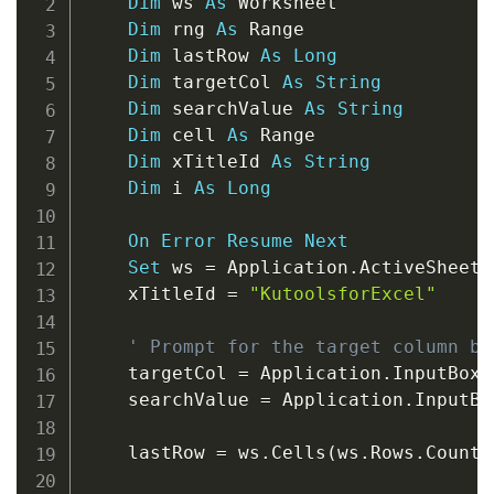
Dim
 ws 
As
 Worksheet

Dim
 rng 
As
 Range

Dim
 lastRow 
As
Long
Dim
 targetCol 
As
String
Dim
 searchValue 
As
String
Dim
 cell 
As
 Range

Dim
 xTitleId 
As
String
Dim
 i 
As
Long
On
Error
Resume
Next
Set
 ws 
=
 Application
.
ActiveSheet

    xTitleId 
=
"KutoolsforExcel"
' Prompt for the target column by
    targetCol 
=
 Application
.
InputBox
(
    searchValue 
=
 Application
.
InputBo
    lastRow 
=
 ws
.
Cells
(
ws
.
Rows
.
Count
,