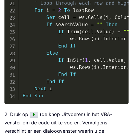
' Loop through each row and highl
For
 i 
=
2
To
 lastRow

Set
 cell 
=
 ws
.
Cells
(
i
,
 Column
If
 searchValue 
=
""
Then
If
 Trim
(
cell
.
Value
)
=
""
                ws
.
Rows
(
i
)
.
Interior
.
C
End
If
Else
If
 InStr
(
1
,
 cell
.
Value
,
 s
                ws
.
Rows
(
i
)
.
Interior
.
C
End
If
End
If
Next
End
Sub
2. Druk op
(de knop Uitvoeren) in het VBA-
venster om de code uit te voeren. Vervolgens
verschijnt er een dialoogvenster waarin u de