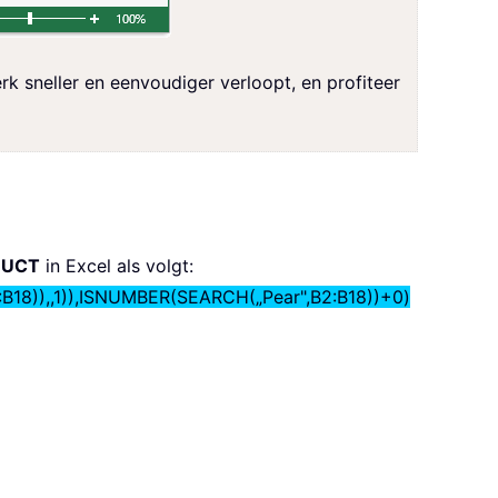
 sneller en eenvoudiger verloopt, en profiteer
DUCT
in Excel als volgt:
)),,1)),ISNUMBER(SEARCH(„Pear",B2:B18))+0)