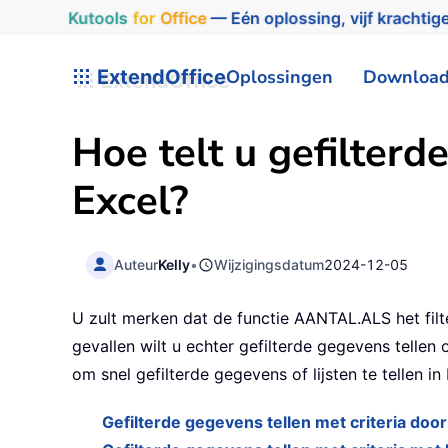
Kutools
for
Office
— Eén oplossing, vijf krachtige
ExtendOffice
Oplossingen
Downloa
Hoe telt u gefilterde
Excel?
Auteur
Kelly
•
Wijzigingsdatum
2024-12-05
U zult merken dat de functie AANTAL.ALS het filte
gevallen wilt u echter gefilterde gegevens tellen
om snel gefilterde gegevens of lijsten te tellen in 
Gefilterde gegevens tellen met criteria doo