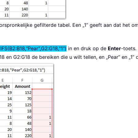
spronkelijke gefilterde tabel. Een „1” geeft aan dat het om
S(B2:B18,"Pear",G2:G18,"1")
in en druk op de
Enter
-toets. 
18 en G2:G18 de bereiken die u wilt tellen, en „Pear” en „1” 