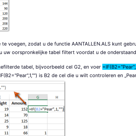
 te voegen, zodat u de functie AANTALLEN.ALS kunt gebrui
u uw oorspronkelijke tabel filtert voordat u de onderstaand
efilterde tabel, bijvoorbeeld cel G2, en voer
=IF(B2="Pear",1
IF(B2="Pear",1,"")
is B2 de cel die u wilt controleren en „Pea