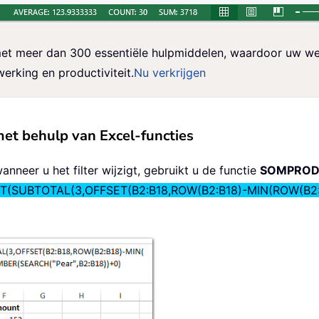
et meer dan 300 essentiële hulpmiddelen, waardoor uw werk
erking en productiviteit.
Nu verkrijgen
met behulp van Excel-functies
anneer u het filter wijzigt, gebruikt u de functie
SOMPRO
SUBTOTAL(3,OFFSET(B2:B18,ROW(B2:B18)-MIN(ROW(B2:B18