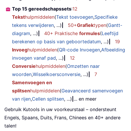
Top 15 gereedschapssets
:
12
Tekst
hulpmiddelen
(
Tekst toevoegen
,
Specifieke
tekens verwijderen
, ...)
|
50+
Grafiek
typen
(
Gantt-
diagram
, ...)
|
40+ Praktische
formules
(
Leeftijd
berekenen op basis van geboortedatum
, ...)
|
19
Invoeg
hulpmiddelen
(
QR-code Invoegen
,
Afbeelding
invoegen vanaf pad
, ...)
|
12
Conversie
hulpmiddelen
(
Omzetten naar
woorden
,
Wisselkoersconversie
, ...)
|
7
Samenvoegen en
splitsen
hulpmiddelen
(
Geavanceerd samenvoegen
van rijen
,
Cellen splitsen
, ...)
|
... en meer
Gebruik Kutools in uw voorkeurstaal – ondersteunt
Engels, Spaans, Duits, Frans, Chinees en 40+ andere
talen!