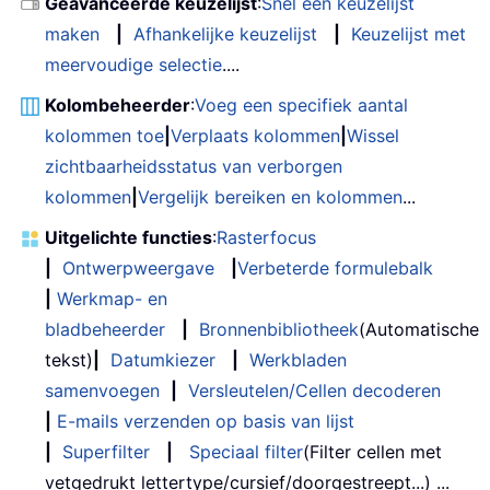
Geavanceerde keuzelijst
:
Snel een keuzelijst
maken
|
Afhankelijke keuzelijst
|
Keuzelijst met
meervoudige selectie
....
Kolombeheerder
:
Voeg een specifiek aantal
kolommen toe
|
Verplaats kolommen
|
Wissel
zichtbaarheidsstatus van verborgen
kolommen
|
Vergelijk bereiken en kolommen
...
Uitgelichte functies
:
Rasterfocus
|
Ontwerpweergave
|
Verbeterde formulebalk
|
Werkmap- en
bladbeheerder
|
Bronnenbibliotheek
(Automatische
tekst)
|
Datumkiezer
|
Werkbladen
samenvoegen
|
Versleutelen/Cellen decoderen
|
E-mails verzenden op basis van lijst
|
Superfilter
|
Speciaal filter
(Filter cellen met
vetgedrukt lettertype/cursief/doorgestreept...) ...