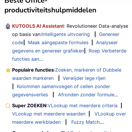
Beste Office-
productiviteitshulpmiddelen
🤖
KUTOOLS AI Assistant
: Revolutioneer Data-analyse
op basis van:
Intelligente uitvoering
|
Genereer
code
|
Maak aangepaste formules
|
Analyseer
gegevens en genereer grafieken
|
Roep Verbeterde
functies aan
…
Populaire functies
:
Zoeken, markeren of Dubbele
waarden markeren
|
Verwijder lege rijen
|
Kolommen samenvoegen of cellen zonder
gegevensverlies
|
Afronden zonder formule
...
Super ZOEKEN
:
VLookup met meerdere criteria
|
VLookup met meerdere waarden
|
VLookup over
meerdere werkbladen
|
Fuzzy Match
....