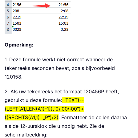
Opmerking:
1. Deze formule werkt niet correct wanneer de
tekenreeks seconden bevat, zoals bijvoorbeeld
120158.
2. Als uw tekenreeks het formaat 120456P heeft,
gebruikt u deze formule:
=TEXT(--
(LEFT(A1,LEN(A1)-1)),"0\:00\:00")+
((RECHTS(A1,1)=„P")/2)
. Formatteer de cellen daarna
als de 12-uursklok die u nodig hebt. Zie de
schermafbeelding: