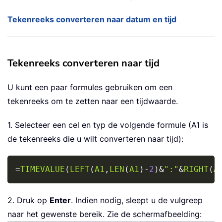
Tekenreeks converteren naar datum en tijd
Tekenreeks converteren naar tijd
U kunt een paar formules gebruiken om een
tekenreeks om te zetten naar een tijdwaarde.
1. Selecteer een cel en typ de volgende formule (A1 is
de tekenreeks die u wilt converteren naar tijd):
Copy
=
TIMEVALUE
(
LEFT
(
A1
,
LEN
(
A1
)
-
2
)
&
":"
&
RIGHT
(
A
2. Druk op
Enter
. Indien nodig, sleept u de vulgreep
naar het gewenste bereik. Zie de schermafbeelding: