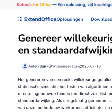
Kutools
for
Office
— Eén oplossing, vijf krachtige
ExtendOffice
Oplossingen
Downloa
Genereer willekeur
en standaardafwijki
Auteur
Sun
•
Wijzigingsdatum
2025-07-16
Het genereren van een reeks willekeurige getal
statistische simulatie, het testen van algoritmen
directe ingebouwde functie om direct zo’n lijst m
standaardafwijking. Als u regelmatig gerandomi
van deze methode uw werkproces efficiënter en 