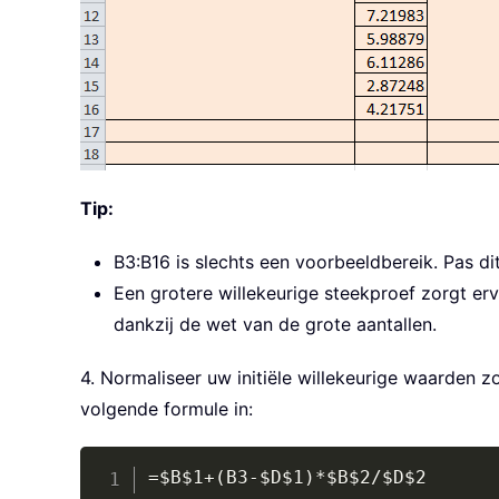
Tip:
B3:B16 is slechts een voorbeeldbereik. Pas di
Een grotere willekeurige steekproef zorgt er
dankzij de wet van de grote aantallen.
4. Normaliseer uw initiële willekeurige waarden
volgende formule in:
=$B$1+(B3-$D$1)*$B$2/$D$2