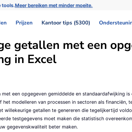
 tools.
Meer bereiken met minder moeite.
den
Prijzen
Kantoor tips (5300)
Ondersteuni
ige getallen met een o
ng in Excel
len met een opgegeven gemiddelde en standaardafwijking i
 of het modelleren van processen in sectoren als financiën, 
et willekeurige getallen te genereren die tegelijkertijd vo
seerde testgegevens moet maken die statistisch overeenko
uw gegevenskwaliteit beter maken.