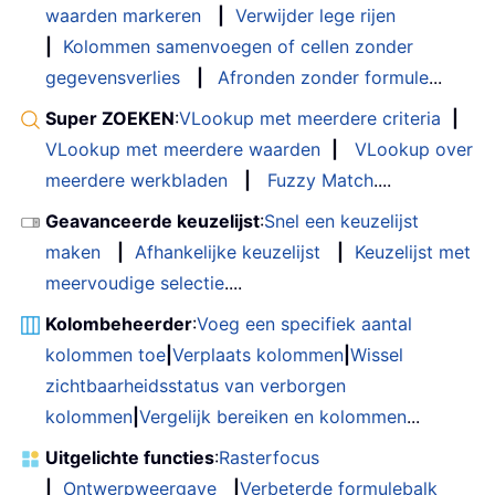
waarden markeren
|
Verwijder lege rijen
|
Kolommen samenvoegen of cellen zonder
gegevensverlies
|
Afronden zonder formule
...
Super ZOEKEN
:
VLookup met meerdere criteria
|
VLookup met meerdere waarden
|
VLookup over
meerdere werkbladen
|
Fuzzy Match
....
Geavanceerde keuzelijst
:
Snel een keuzelijst
maken
|
Afhankelijke keuzelijst
|
Keuzelijst met
meervoudige selectie
....
Kolombeheerder
:
Voeg een specifiek aantal
kolommen toe
|
Verplaats kolommen
|
Wissel
zichtbaarheidsstatus van verborgen
kolommen
|
Vergelijk bereiken en kolommen
...
Uitgelichte functies
:
Rasterfocus
|
Ontwerpweergave
|
Verbeterde formulebalk