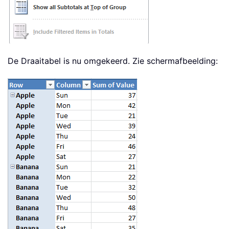
De Draaitabel is nu omgekeerd. Zie schermafbeelding: