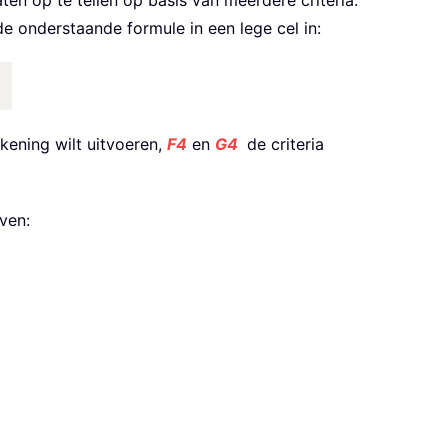
 op te tellen op basis van meerdere criteria.
de onderstaande formule in een lege cel in:
ening wilt uitvoeren,
F4
en
G4
de criteria
ven: