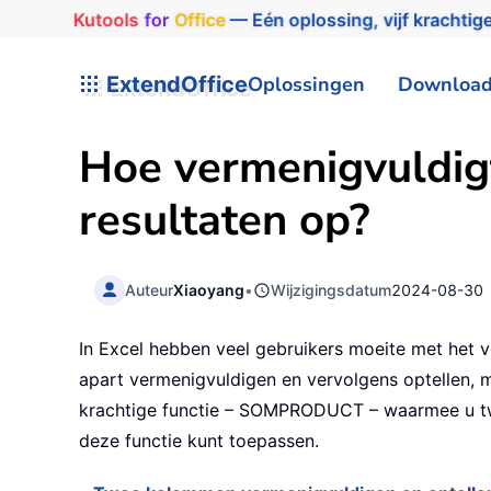
Kutools
for
Office
— Eén oplossing, vijf krachtige
ExtendOffice
Oplossingen
Downloa
Hoe vermenigvuldigt
resultaten op?
Auteur
Xiaoyang
•
Wijzigingsdatum
2024-08-30
In Excel hebben veel gebruikers moeite met het v
apart vermenigvuldigen en vervolgens optellen, m
krachtige functie – SOMPRODUCT – waarmee u twee 
deze functie kunt toepassen.