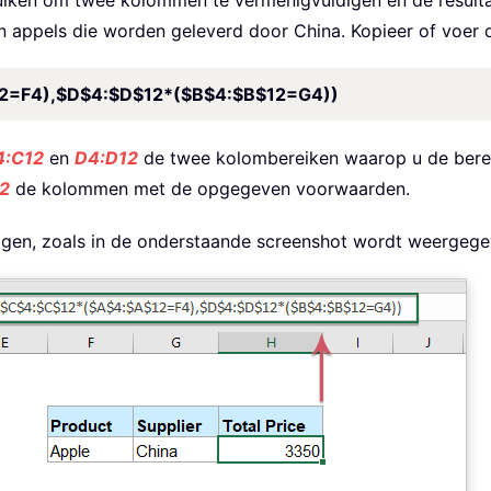
n om twee kolommen te vermenigvuldigen en de resultaten
van appels die worden geleverd door China. Kopieer of voer 
=F4),$D$4:$D$12*($B$4:$B$12=G4))
4:C12
en
D4:D12
de twee kolombereiken waarop u de berek
2
de kolommen met de opgegeven voorwaarden.
ijgen, zoals in de onderstaande screenshot wordt weergege