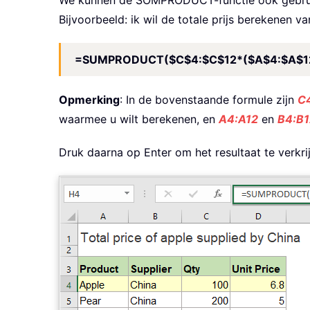
We kunnen de SOMPRODUCT-functie ook gebruike
Bijvoorbeeld: ik wil de totale prijs berekenen 
=SUMPRODUCT($C$4:$C$12*($A$4:$A$12
Opmerking
: In de bovenstaande formule zijn
C
waarmee u wilt berekenen, en
A4:A12
en
B4:B1
Druk daarna op Enter om het resultaat te verkr