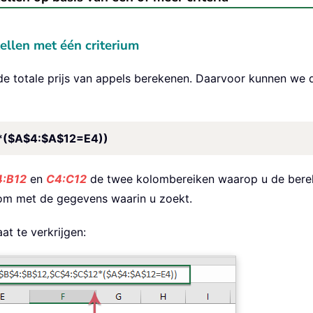
llen met één criterium
 de totale prijs van appels berekenen. Daarvoor kunnen w
($A$4:$A$12=E4))
4:B12
en
C4:C12
de twee kolombereiken waarop u de berek
om met de gegevens waarin u zoekt.
at te verkrijgen: