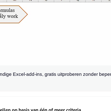
ndige Excel-add-ins, gratis uitproberen zonder bep
len op basis van één of meer criteria