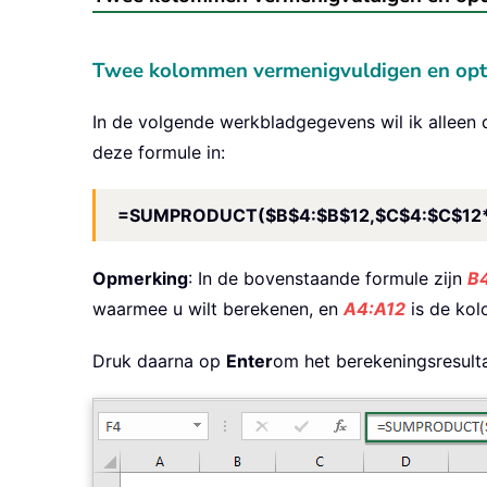
Twee kolommen vermenigvuldigen en opte
In de volgende werkbladgegevens wil ik alleen
deze formule in:
=SUMPRODUCT($B$4:$B$12,$C$4:$C$12*
Opmerking
: In de bovenstaande formule zijn
B
waarmee u wilt berekenen, en
A4:A12
is de kol
Druk daarna op
Enter
om het berekeningsresulta