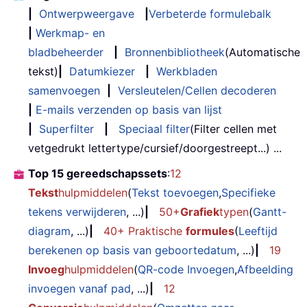
|
Ontwerpweergave
|
Verbeterde formulebalk
|
Werkmap- en
bladbeheerder
|
Bronnenbibliotheek
(Automatische
tekst)
|
Datumkiezer
|
Werkbladen
samenvoegen
|
Versleutelen/Cellen decoderen
|
E-mails verzenden op basis van lijst
|
Superfilter
|
Speciaal filter
(Filter cellen met
vetgedrukt lettertype/cursief/doorgestreept...) ...
Top 15 gereedschapssets
:
12
Tekst
hulpmiddelen
(
Tekst toevoegen
,
Specifieke
tekens verwijderen
, ...)
|
50+
Grafiek
typen
(
Gantt-
diagram
, ...)
|
40+ Praktische
formules
(
Leeftijd
berekenen op basis van geboortedatum
, ...)
|
19
Invoeg
hulpmiddelen
(
QR-code Invoegen
,
Afbeelding
invoegen vanaf pad
, ...)
|
12