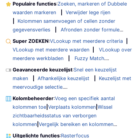
Populaire functies
:
Zoeken, markeren of Dubbele
waarden markeren
|
Verwijder lege rijen
|
Kolommen samenvoegen of cellen zonder
gegevensverlies
|
Afronden zonder formule
...
Super ZOEKEN
:
VLookup met meerdere criteria
|
VLookup met meerdere waarden
|
VLookup over
meerdere werkbladen
|
Fuzzy Match
....
Geavanceerde keuzelijst
:
Snel een keuzelijst
maken
|
Afhankelijke keuzelijst
|
Keuzelijst met
meervoudige selectie
....
Kolombeheerder
:
Voeg een specifiek aantal
kolommen toe
|
Verplaats kolommen
|
Wissel
zichtbaarheidsstatus van verborgen
kolommen
|
Vergelijk bereiken en kolommen
...
Uitgelichte functies
:
Rasterfocus