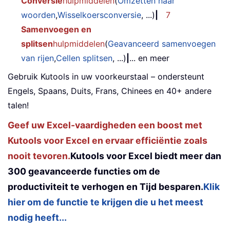
Conversie
hulpmiddelen
(
Omzetten naar
woorden
,
Wisselkoersconversie
, ...)
|
7
Samenvoegen en
splitsen
hulpmiddelen
(
Geavanceerd samenvoegen
van rijen
,
Cellen splitsen
, ...)
|
... en meer
Gebruik Kutools in uw voorkeurstaal – ondersteunt
Engels, Spaans, Duits, Frans, Chinees en 40+ andere
talen!
Geef uw Excel-vaardigheden een boost met
Kutools voor Excel en ervaar efficiëntie zoals
nooit tevoren.
Kutools voor Excel biedt meer dan
300 geavanceerde functies om de
productiviteit te verhogen en Tijd besparen.
Klik
hier om de functie te krijgen die u het meest
nodig heeft...