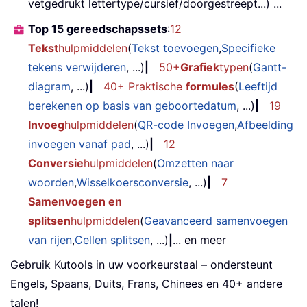
vetgedrukt lettertype/cursief/doorgestreept...) ...
Top 15 gereedschapssets
:
12
Tekst
hulpmiddelen
(
Tekst toevoegen
,
Specifieke
tekens verwijderen
, ...)
|
50+
Grafiek
typen
(
Gantt-
diagram
, ...)
|
40+ Praktische
formules
(
Leeftijd
berekenen op basis van geboortedatum
, ...)
|
19
Invoeg
hulpmiddelen
(
QR-code Invoegen
,
Afbeelding
invoegen vanaf pad
, ...)
|
12
Conversie
hulpmiddelen
(
Omzetten naar
woorden
,
Wisselkoersconversie
, ...)
|
7
Samenvoegen en
splitsen
hulpmiddelen
(
Geavanceerd samenvoegen
van rijen
,
Cellen splitsen
, ...)
|
... en meer
Gebruik Kutools in uw voorkeurstaal – ondersteunt
Engels, Spaans, Duits, Frans, Chinees en 40+ andere
talen!