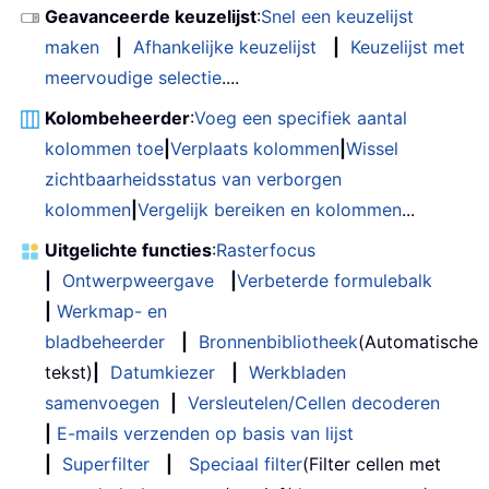
Geavanceerde keuzelijst
:
Snel een keuzelijst
maken
|
Afhankelijke keuzelijst
|
Keuzelijst met
meervoudige selectie
....
Kolombeheerder
:
Voeg een specifiek aantal
kolommen toe
|
Verplaats kolommen
|
Wissel
zichtbaarheidsstatus van verborgen
kolommen
|
Vergelijk bereiken en kolommen
...
Uitgelichte functies
:
Rasterfocus
|
Ontwerpweergave
|
Verbeterde formulebalk
|
Werkmap- en
bladbeheerder
|
Bronnenbibliotheek
(Automatische
tekst)
|
Datumkiezer
|
Werkbladen
samenvoegen
|
Versleutelen/Cellen decoderen
|
E-mails verzenden op basis van lijst
|
Superfilter
|
Speciaal filter
(Filter cellen met