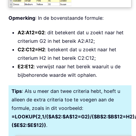
Opmerking
: In de bovenstaande formule:
A2:A12=G2
: dit betekent dat u zoekt naar het
criterium G2 in het bereik A2:A12;
C2:C12=H2
: betekent dat u zoekt naar het
criterium H2 in het bereik C2:C12;
E2:E12
: verwijst naar het bereik waaruit u de
bijbehorende waarde wilt ophalen.
Tips
: Als u meer dan twee criteria hebt, hoeft u
alleen de extra criteria toe te voegen aan de
formule, zoals in dit voorbeeld:
=LOOKUP(2,1/($A$2:$A$12=G2)/($B$2:$B$12=H2)/
($E$2:$E$12))
.