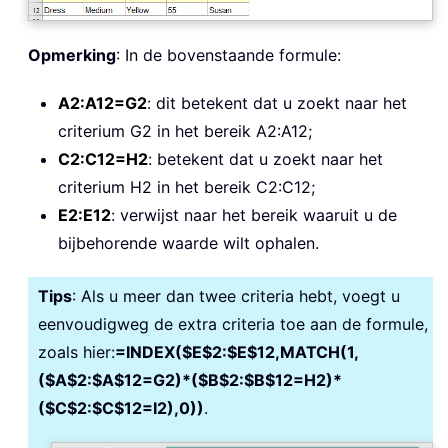
Opmerking
: In de bovenstaande formule:
A2:A12=G2
: dit betekent dat u zoekt naar het
criterium G2 in het bereik A2:A12;
C2:C12=H2
: betekent dat u zoekt naar het
criterium H2 in het bereik C2:C12;
E2:E12
: verwijst naar het bereik waaruit u de
bijbehorende waarde wilt ophalen.
Tips
: Als u meer dan twee criteria hebt, voegt u
eenvoudigweg de extra criteria toe aan de formule,
zoals hier:
=INDEX($E$2:$E$12,MATCH(1,
($A$2:$A$12=G2)*($B$2:$B$12=H2)*
($C$2:$C$12=I2),0))
.