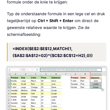
formule onder de knie te krijgen:
Typ de onderstaande formule in een lege cel en druk
tegelijkertijd op
Ctrl + Shift + Enter
om direct de
gewenste relatieve waarde te krijgen. Zie de
schermafbeelding:
=INDEX($E$2:$E$12,MATCH(1,
($A$2:$A$12=G2)*($C$2:$C$12=H2),0))