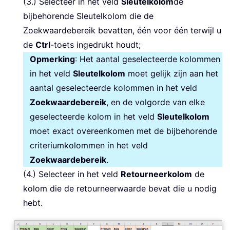
(3.) Selecteer in het veld
Sleutelkolom
de
bijbehorende Sleutelkolom die de
Zoekwaardebereik bevatten, één voor één terwijl u
de
Ctrl
-toets ingedrukt houdt;
Opmerking
: Het aantal geselecteerde kolommen
in het veld
Sleutelkolom
moet gelijk zijn aan het
aantal geselecteerde kolommen in het veld
Zoekwaardebereik
, en de volgorde van elke
geselecteerde kolom in het veld
Sleutelkolom
moet exact overeenkomen met de bijbehorende
criteriumkolommen in het veld
Zoekwaardebereik
.
(4.) Selecteer in het veld
Retourneerkolom
de
kolom die de retourneerwaarde bevat die u nodig
hebt.