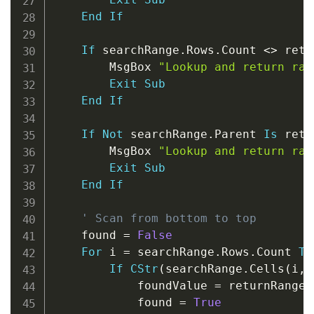
End
If
If
 searchRange
.
Rows
.
Count 
<
>
 retu
        MsgBox 
"Lookup and return ran
Exit
Sub
End
If
If
Not
 searchRange
.
Parent 
Is
 retu
        MsgBox 
"Lookup and return ran
Exit
Sub
End
If
' Scan from bottom to top
    found 
=
False
For
 i 
=
 searchRange
.
Rows
.
Count 
To
If
CStr
(
searchRange
.
Cells
(
i
,
            foundValue 
=
 returnRange
.
            found 
=
True