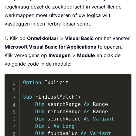
regelmatig dezelfde zoekopdracht in verschillende
werkmappen moet uitvoeren of uw logica wilt
vastleggen in een herbruikbaar script.
1.
Klik op
Ontwikkelaar
>
Visual Basic
om het venster
Microsoft Visual Basic for Applications
te openen.
Klik vervolgens op
Invoegen
>
Module
en plak de
volgende code in de module:
Copy
Option
 Explicit

Sub
 FindLastMatch
(
)
Dim
 searchRange 
As
 Range

Dim
 returnRange 
As
 Range

Dim
 searchValue 
As
Variant
Dim
 i 
As
Long
Dim
 foundValue 
As
Variant