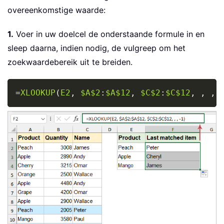
overeenkomstige waarde:
1.
Voer in uw doelcel de onderstaande formule in en
sleep daarna, indien nodig, de vulgreep om het
zoekwaardebereik uit te breiden.
Copy
=
XLOOKUP
(
E2
,
$A$2
:
$A$12
,
$C$2
:
$C$12
,
,
,