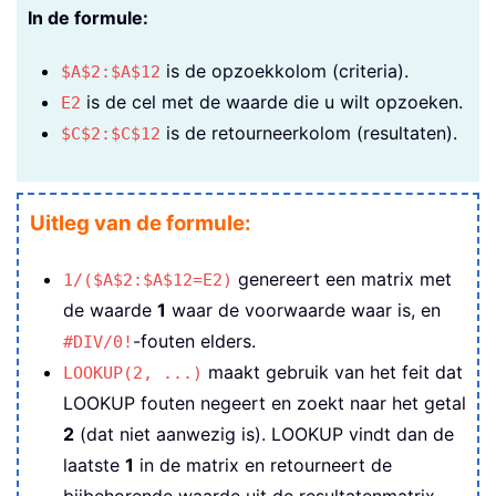
In de formule:
is de opzoekkolom (criteria).
$A$2:$A$12
is de cel met de waarde die u wilt opzoeken.
E2
is de retourneerkolom (resultaten).
$C$2:$C$12
Uitleg van de formule:
genereert een matrix met
1/($A$2:$A$12=E2)
de waarde
1
waar de voorwaarde waar is, en
-fouten elders.
#DIV/0!
maakt gebruik van het feit dat
LOOKUP(2, ...)
LOOKUP fouten negeert en zoekt naar het getal
2
(dat niet aanwezig is). LOOKUP vindt dan de
laatste
1
in de matrix en retourneert de
bijbehorende waarde uit de resultatenmatrix –