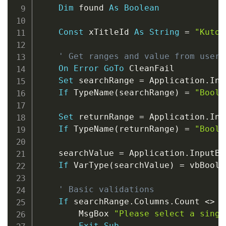
Dim
 found 
As
Boolean
Const
 xTitleId 
As
String
=
"Kutoo
' Get ranges and value from user
On
Error
GoTo
 CleanFail

Set
 searchRange 
=
 Application
.
Inp
If
 TypeName
(
searchRange
)
=
"Boole
Set
 returnRange 
=
 Application
.
Inp
If
 TypeName
(
returnRange
)
=
"Boole
    searchValue 
=
 Application
.
InputBo
If
 VarType
(
searchValue
)
=
 vbBoole
' Basic validations
If
 searchRange
.
Columns
.
Count 
<
>
1
        MsgBox 
"Please select a singl
Exit
Sub