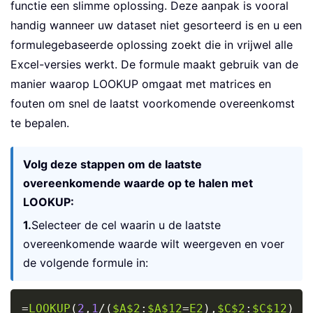
functie een slimme oplossing. Deze aanpak is vooral
handig wanneer uw dataset niet gesorteerd is en u een
formulegebaseerde oplossing zoekt die in vrijwel alle
Excel-versies werkt. De formule maakt gebruik van de
manier waarop LOOKUP omgaat met matrices en
fouten om snel de laatst voorkomende overeenkomst
te bepalen.
Volg deze stappen om de laatste
overeenkomende waarde op te halen met
LOOKUP:
1.
Selecteer de cel waarin u de laatste
overeenkomende waarde wilt weergeven en voer
de volgende formule in:
Copy
=
LOOKUP
(
2
,
1
/
(
$A$2
:
$A$12
=
E2
)
,
$C$2
:
$C$12
)