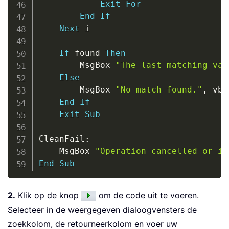
Exit
For
End
If
Next
 i

If
 found 
Then
        MsgBox 
"The last matching val
Else
        MsgBox 
"No match found."
,
 vbI
End
If
Exit
Sub
CleanFail
:
    MsgBox 
"Operation cancelled or in
End
Sub
2.
Klik op de knop
om de code uit te voeren.
Selecteer in de weergegeven dialoogvensters de
zoekkolom, de retourneerkolom en voer uw