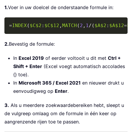
1.
Voer in uw doelcel de onderstaande formule in:
Copy
=
INDEX
(
$C$2
:
$C$12
,
MATCH
(
2
,
1
/
(
$A$2
:
$A$12
=
E
2.
Bevestig de formule:
In
Excel 2019
of eerder voltooit u dit met
Ctrl +
Shift + Enter
(Excel voegt automatisch accolades
{} toe).
In
Microsoft 365 / Excel 2021
en nieuwer drukt u
eenvoudigweg op
Enter
.
3.
Als u meerdere zoekwaardebereiken hebt, sleept u
de vulgreep omlaag om de formule in één keer op
aangrenzende rijen toe te passen.