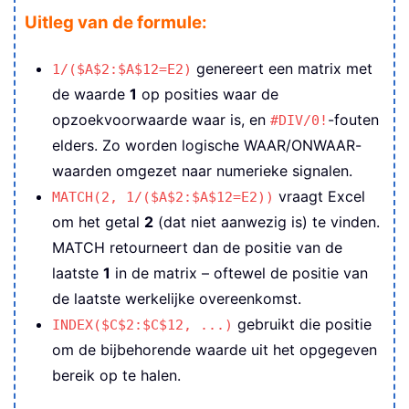
Uitleg van de formule:
genereert een matrix met
1/($A$2:$A$12=E2)
de waarde
1
op posities waar de
opzoekvoorwaarde waar is, en
-fouten
#DIV/0!
elders. Zo worden logische WAAR/ONWAAR-
waarden omgezet naar numerieke signalen.
vraagt Excel
MATCH(2, 1/($A$2:$A$12=E2))
om het getal
2
(dat niet aanwezig is) te vinden.
MATCH retourneert dan de positie van de
laatste
1
in de matrix – oftewel de positie van
de laatste werkelijke overeenkomst.
gebruikt die positie
INDEX($C$2:$C$12, ...)
om de bijbehorende waarde uit het opgegeven
bereik op te halen.