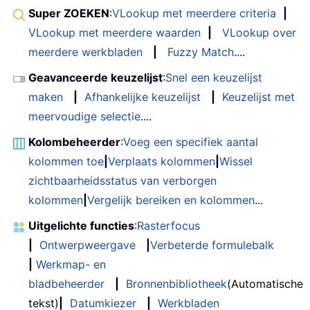
Super ZOEKEN
:
VLookup met meerdere criteria
|
VLookup met meerdere waarden
|
VLookup over
meerdere werkbladen
|
Fuzzy Match
....
Geavanceerde keuzelijst
:
Snel een keuzelijst
maken
|
Afhankelijke keuzelijst
|
Keuzelijst met
meervoudige selectie
....
Kolombeheerder
:
Voeg een specifiek aantal
kolommen toe
|
Verplaats kolommen
|
Wissel
zichtbaarheidsstatus van verborgen
kolommen
|
Vergelijk bereiken en kolommen
...
Uitgelichte functies
:
Rasterfocus
|
Ontwerpweergave
|
Verbeterde formulebalk
|
Werkmap- en
bladbeheerder
|
Bronnenbibliotheek
(Automatische
tekst)
|
Datumkiezer
|
Werkbladen