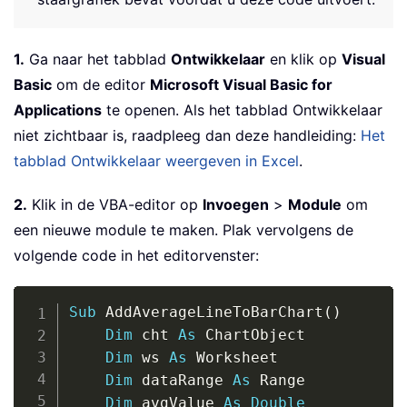
1.
Ga naar het tabblad
Ontwikkelaar
en klik op
Visual
Basic
om de editor
Microsoft Visual Basic for
Applications
te openen. Als het tabblad Ontwikkelaar
niet zichtbaar is, raadpleeg dan deze handleiding:
Het
tabblad Ontwikkelaar weergeven in Excel
.
2.
Klik in de VBA-editor op
Invoegen
>
Module
om
een nieuwe module te maken. Plak vervolgens de
volgende code in het editorvenster:
Copy
Sub
 AddAverageLineToBarChart
(
)
Dim
 cht 
As
 ChartObject

Dim
 ws 
As
 Worksheet

Dim
 dataRange 
As
 Range

Dim
 avgValue 
As
Double