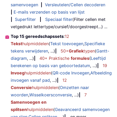
samenvoegen
|
Versleutelen/Cellen decoderen
|
E-mails verzenden op basis van lijst
|
Superfilter
|
Speciaal filter
(Filter cellen met
vetgedrukt lettertype/cursief/doorgestreept...) ...
Top 15 gereedschapssets
:
12
Tekst
hulpmiddelen
(
Tekst toevoegen
,
Specifieke
tekens verwijderen
, ...)
|
50+
Grafiek
typen
(
Gantt-
diagram
, ...)
|
40+ Praktische
formules
(
Leeftijd
berekenen op basis van geboortedatum
, ...)
|
19
Invoeg
hulpmiddelen
(
QR-code Invoegen
,
Afbeelding
invoegen vanaf pad
, ...)
|
12
Conversie
hulpmiddelen
(
Omzetten naar
woorden
,
Wisselkoersconversie
, ...)
|
7
Samenvoegen en
splitsen
hulpmiddelen
(
Geavanceerd samenvoegen
van rijen
,
Cellen splitsen
, ...)
|
... en meer