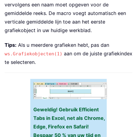
vervolgens een naam moet opgeven voor de
    yValues
(
1
)
=
0
gemiddelde reeks. De macro voegt automatisch een
    yValues
(
2
)
=
1
verticale gemiddelde lijn toe aan het eerste
With
 cht
.
Chart

grafiekobject in uw huidige werkblad.
.
SeriesCollection
.
NewSeries

Tips:
Als u meerdere grafieken hebt, pas dan
With
.
SeriesCollection
(
.
Serie
.
Name 
=
 nameSeries

aan om de juiste grafiekindex
ws.Grafiekobjecten(1)
.
XValues 
=
 xValues

te selecteren.
.
Values 
=
 yValues

.
ChartType 
=
 xlXYScatterL
.
AxisGroup 
=
1
End
With
End
With
End
Sub
Geweldig! Gebruik Efficient
Tabs in Excel, net als Chrome,
Edge, Firefox en Safari!
Bespaar 50 % van uw tijd en