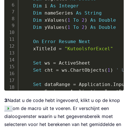
Dim
 i 
As
Integer
Dim
 nameSeries 
As
String
Dim
 xValues
(
1
To
2
)
As
Double
Dim
 yValues
(
1
To
2
)
As
Double
On
Error
Resume
Next
    xTitleId 
=
"KutoolsforExcel"
Set
 ws 
=
 ActiveSheet

Set
 cht 
=
 ws
.
ChartObjects
(
1
)
' Us
Set
 dataRange 
=
 Application
.
Input
    nameSeries 
=
 Application
.
InputBox
3
Nadat u de code hebt ingevoerd, klikt u op de knop
    avgValue 
=
 Application
.
WorksheetF
om de macro uit te voeren. Er verschijnt een
dialoogvenster waarin u het gegevensbereik moet
    xValues
(
1
)
=
 avgValue

selecteren voor het berekenen van het gemiddelde en
    xValues
(
2
)
=
 avgValue
