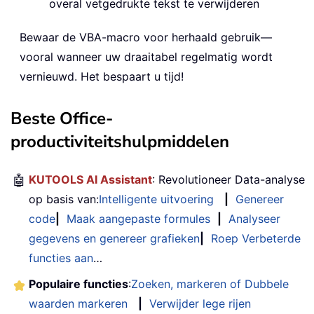
overal vetgedrukte tekst te verwijderen
Bewaar de VBA-macro voor herhaald gebruik—
vooral wanneer uw draaitabel regelmatig wordt
vernieuwd. Het bespaart u tijd!
Beste Office-
productiviteitshulpmiddelen
🤖
KUTOOLS AI Assistant
: Revolutioneer Data-analyse
op basis van:
Intelligente uitvoering
|
Genereer
code
|
Maak aangepaste formules
|
Analyseer
gegevens en genereer grafieken
|
Roep Verbeterde
functies aan
…
Populaire functies
:
Zoeken, markeren of Dubbele
waarden markeren
|
Verwijder lege rijen