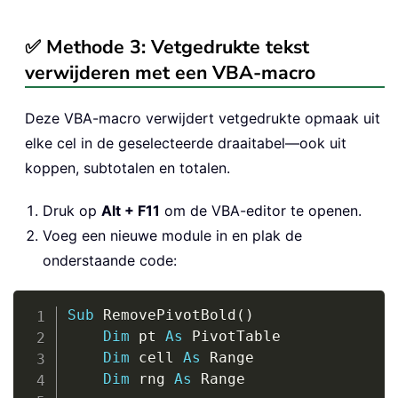
✅ Methode 3: Vetgedrukte tekst
verwijderen met een VBA-macro
Deze VBA-macro verwijdert vetgedrukte opmaak uit
elke cel in de geselecteerde draaitabel—ook uit
koppen, subtotalen en totalen.
Druk op
Alt + F11
om de VBA-editor te openen.
Voeg een nieuwe module in en plak de
onderstaande code:
Copy
Sub
 RemovePivotBold
(
)
Dim
 pt 
As
 PivotTable

Dim
 cell 
As
 Range

Dim
 rng 
As
 Range
