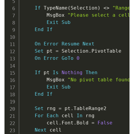
If
 TypeName
(
Selection
)
<
>
"Range"
        MsgBox 
"Please select a cell 
Exit
Sub
End
If
On
Error
Resume
Next
Set
 pt 
=
 Selection
.
PivotTable

On
Error
GoTo
0
If
 pt 
Is
Nothing
Then
        MsgBox 
"No pivot table found 
Exit
Sub
End
If
Set
 rng 
=
 pt
.
TableRange2

For
Each
 cell 
In
 rng

        cell
.
Font
.
Bold 
=
False
Next
 cell
