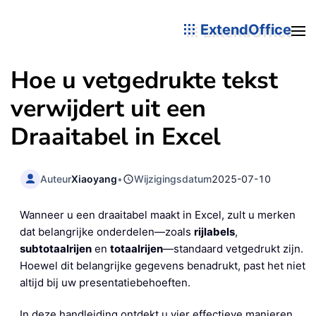
ExtendOffice
Hoe u vetgedrukte tekst
verwijdert uit een
Draaitabel in Excel
Auteur
Xiaoyang
•
Wijzigingsdatum
2025-07-10
Wanneer u een draaitabel maakt in Excel, zult u merken
dat belangrijke onderdelen—zoals
rijlabels
,
subtotaalrijen
en
totaalrijen
—standaard vetgedrukt zijn.
Hoewel dit belangrijke gegevens benadrukt, past het niet
altijd bij uw presentatiebehoeften.
In deze handleiding ontdekt u vier effectieve manieren