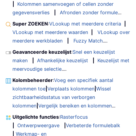
|
Kolommen samenvoegen of cellen zonder
gegevensverlies
|
Afronden zonder formule
...
Super ZOEKEN
:
VLookup met meerdere criteria
|
VLookup met meerdere waarden
|
VLookup over
meerdere werkbladen
|
Fuzzy Match
....
Geavanceerde keuzelijst
:
Snel een keuzelijst
maken
|
Afhankelijke keuzelijst
|
Keuzelijst met
meervoudige selectie
....
Kolombeheerder
:
Voeg een specifiek aantal
kolommen toe
|
Verplaats kolommen
|
Wissel
zichtbaarheidsstatus van verborgen
kolommen
|
Vergelijk bereiken en kolommen
...
Uitgelichte functies
:
Rasterfocus
|
Ontwerpweergave
|
Verbeterde formulebalk
|
Werkmap- en