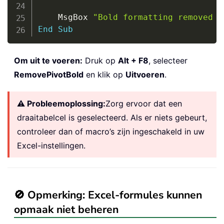
    MsgBox 
"Bold formatting removed f
End
Sub
Om uit te voeren:
Druk op
Alt + F8
, selecteer
RemovePivotBold
en klik op
Uitvoeren
.
⚠️ Probleemoplossing:
Zorg ervoor dat een
draaitabelcel is geselecteerd. Als er niets gebeurt,
controleer dan of macro’s zijn ingeschakeld in uw
Excel-instellingen.
🚫 Opmerking: Excel-formules kunnen
opmaak niet beheren