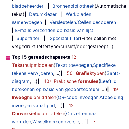
bladbeheerder
|
Bronnenbibliotheek
(Automatische
tekst)
|
Datumkiezer
|
Werkbladen
samenvoegen
|
Versleutelen/Cellen decoderen
|
E-mails verzenden op basis van lijst
|
Superfilter
|
Speciaal filter
(Filter cellen met
vetgedrukt lettertype/cursief/doorgestreept...) ...
Top 15 gereedschapssets
:
12
Tekst
hulpmiddelen
(
Tekst toevoegen
,
Specifieke
tekens verwijderen
, ...)
|
50+
Grafiek
typen
(
Gantt-
diagram
, ...)
|
40+ Praktische
formules
(
Leeftijd
berekenen op basis van geboortedatum
, ...)
|
19
Invoeg
hulpmiddelen
(
QR-code Invoegen
,
Afbeelding
invoegen vanaf pad
, ...)
|
12
Conversie
hulpmiddelen
(
Omzetten naar
woorden
,
Wisselkoersconversie
, ...)
|
7