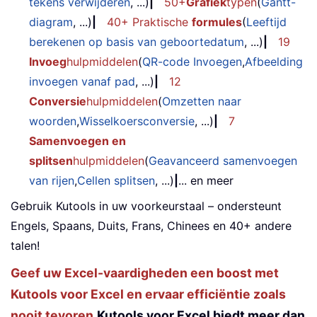
tekens verwijderen
, ...)
|
50+
Grafiek
typen
(
Gantt-
diagram
, ...)
|
40+ Praktische
formules
(
Leeftijd
berekenen op basis van geboortedatum
, ...)
|
19
Invoeg
hulpmiddelen
(
QR-code Invoegen
,
Afbeelding
invoegen vanaf pad
, ...)
|
12
Conversie
hulpmiddelen
(
Omzetten naar
woorden
,
Wisselkoersconversie
, ...)
|
7
Samenvoegen en
splitsen
hulpmiddelen
(
Geavanceerd samenvoegen
van rijen
,
Cellen splitsen
, ...)
|
... en meer
Gebruik Kutools in uw voorkeurstaal – ondersteunt
Engels, Spaans, Duits, Frans, Chinees en 40+ andere
talen!
Geef uw Excel-vaardigheden een boost met
Kutools voor Excel en ervaar efficiëntie zoals
nooit tevoren.
Kutools voor Excel biedt meer dan