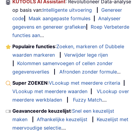
🤖
KUTOOLS AI Assistant
: Revolutioneer Data-analyse
op basis van:
Intelligente uitvoering
|
Genereer
code
|
Maak aangepaste formules
|
Analyseer
gegevens en genereer grafieken
|
Roep Verbeterde
functies aan
…
Populaire functies
:
Zoeken, markeren of Dubbele
waarden markeren
|
Verwijder lege rijen
|
Kolommen samenvoegen of cellen zonder
gegevensverlies
|
Afronden zonder formule
...
Super ZOEKEN
:
VLookup met meerdere criteria
|
VLookup met meerdere waarden
|
VLookup over
meerdere werkbladen
|
Fuzzy Match
....
Geavanceerde keuzelijst
:
Snel een keuzelijst
maken
|
Afhankelijke keuzelijst
|
Keuzelijst met
meervoudige selectie
....