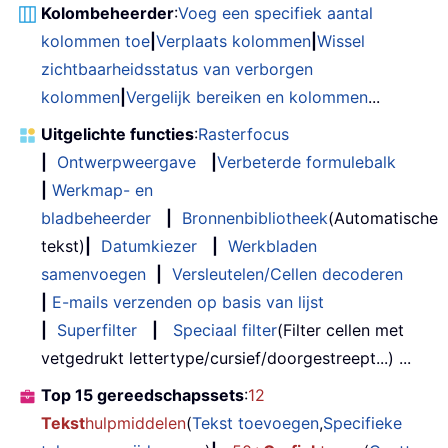
Kolombeheerder
:
Voeg een specifiek aantal
kolommen toe
|
Verplaats kolommen
|
Wissel
zichtbaarheidsstatus van verborgen
kolommen
|
Vergelijk bereiken en kolommen
...
Uitgelichte functies
:
Rasterfocus
|
Ontwerpweergave
|
Verbeterde formulebalk
|
Werkmap- en
bladbeheerder
|
Bronnenbibliotheek
(Automatische
tekst)
|
Datumkiezer
|
Werkbladen
samenvoegen
|
Versleutelen/Cellen decoderen
|
E-mails verzenden op basis van lijst
|
Superfilter
|
Speciaal filter
(Filter cellen met
vetgedrukt lettertype/cursief/doorgestreept...) ...
Top 15 gereedschapssets
:
12
Tekst
hulpmiddelen
(
Tekst toevoegen
,
Specifieke