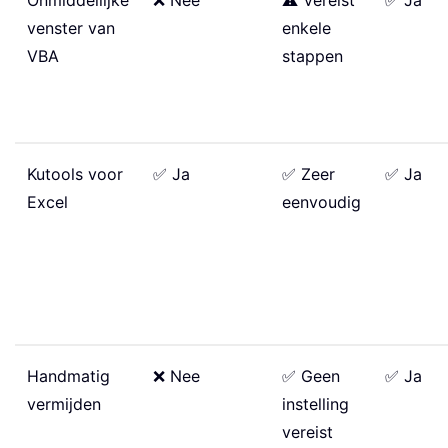
Onmiddellijke
❌ Nee
⚠️ Vereist
✅ Ja
venster van
enkele
VBA
stappen
Kutools voor
✅ Ja
✅ Zeer
✅ Ja
Excel
eenvoudig
Handmatig
❌ Nee
✅ Geen
✅ Ja
vermijden
instelling
vereist