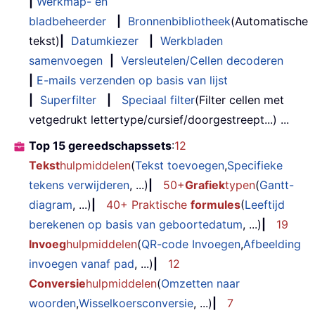
|
Werkmap- en
bladbeheerder
|
Bronnenbibliotheek
(Automatische
tekst)
|
Datumkiezer
|
Werkbladen
samenvoegen
|
Versleutelen/Cellen decoderen
|
E-mails verzenden op basis van lijst
|
Superfilter
|
Speciaal filter
(Filter cellen met
vetgedrukt lettertype/cursief/doorgestreept...) ...
Top 15 gereedschapssets
:
12
Tekst
hulpmiddelen
(
Tekst toevoegen
,
Specifieke
tekens verwijderen
, ...)
|
50+
Grafiek
typen
(
Gantt-
diagram
, ...)
|
40+ Praktische
formules
(
Leeftijd
berekenen op basis van geboortedatum
, ...)
|
19
Invoeg
hulpmiddelen
(
QR-code Invoegen
,
Afbeelding
invoegen vanaf pad
, ...)
|
12
Conversie
hulpmiddelen
(
Omzetten naar
woorden
,
Wisselkoersconversie
, ...)
|
7