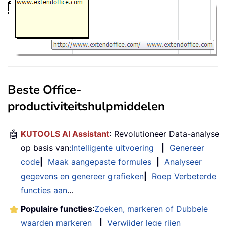
Beste Office-
productiviteitshulpmiddelen
🤖
KUTOOLS AI Assistant
: Revolutioneer Data-analyse
op basis van:
Intelligente uitvoering
|
Genereer
code
|
Maak aangepaste formules
|
Analyseer
gegevens en genereer grafieken
|
Roep Verbeterde
functies aan
…
Populaire functies
:
Zoeken, markeren of Dubbele
waarden markeren
|
Verwijder lege rijen