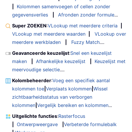
|
Kolommen samenvoegen of cellen zonder
gegevensverlies
|
Afronden zonder formule
...
Super ZOEKEN
:
VLookup met meerdere criteria
|
VLookup met meerdere waarden
|
VLookup over
meerdere werkbladen
|
Fuzzy Match
....
Geavanceerde keuzelijst
:
Snel een keuzelijst
maken
|
Afhankelijke keuzelijst
|
Keuzelijst met
meervoudige selectie
....
Kolombeheerder
:
Voeg een specifiek aantal
kolommen toe
|
Verplaats kolommen
|
Wissel
zichtbaarheidsstatus van verborgen
kolommen
|
Vergelijk bereiken en kolommen
...
Uitgelichte functies
:
Rasterfocus
|
Ontwerpweergave
|
Verbeterde formulebalk