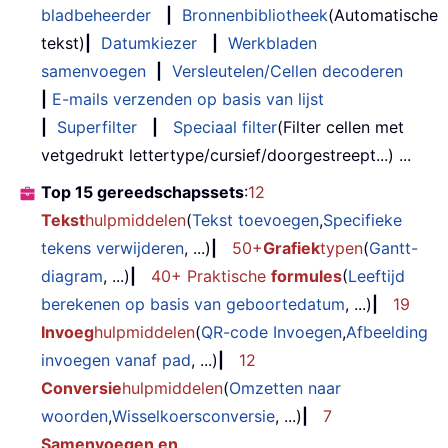
bladbeheerder
|
Bronnenbibliotheek
(Automatische
tekst)
|
Datumkiezer
|
Werkbladen
samenvoegen
|
Versleutelen/Cellen decoderen
|
E-mails verzenden op basis van lijst
|
Superfilter
|
Speciaal filter
(Filter cellen met
vetgedrukt lettertype/cursief/doorgestreept...) ...
Top 15 gereedschapssets
:
12
Tekst
hulpmiddelen
(
Tekst toevoegen
,
Specifieke
tekens verwijderen
, ...)
|
50+
Grafiek
typen
(
Gantt-
diagram
, ...)
|
40+ Praktische
formules
(
Leeftijd
berekenen op basis van geboortedatum
, ...)
|
19
Invoeg
hulpmiddelen
(
QR-code Invoegen
,
Afbeelding
invoegen vanaf pad
, ...)
|
12
Conversie
hulpmiddelen
(
Omzetten naar
woorden
,
Wisselkoersconversie
, ...)
|
7
Samenvoegen en