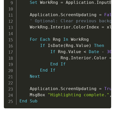
Set
 WorkRng 
=
 Application
.
InputBo
    Application
.
ScreenUpdating 
=
Fals
' Optional: Clear previous backgr
    WorkRng
.
Interior
.
ColorIndex 
=
 xlN
For
Each
 Rng 
In
 WorkRng

If
 IsDate
(
Rng
.
Value
)
Then
If
 Rng
.
Value 
<
Date
-
30
                Rng
.
Interior
.
Color 
=
 
End
If
End
If
Next
    Application
.
ScreenUpdating 
=
True
    MsgBox 
"Highlighting complete."
,
 
End
Sub