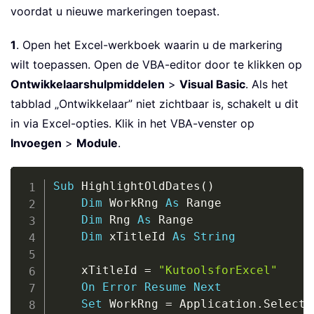
voordat u nieuwe markeringen toepast.
1
. Open het Excel-werkboek waarin u de markering
wilt toepassen. Open de VBA-editor door te klikken op
Ontwikkelaarshulpmiddelen
>
Visual Basic
. Als het
tabblad „Ontwikkelaar” niet zichtbaar is, schakelt u dit
in via Excel-opties. Klik in het VBA-venster op
Invoegen
>
Module
.
Copy
Sub
 HighlightOldDates
(
)
Dim
 WorkRng 
As
 Range

Dim
 Rng 
As
 Range

Dim
 xTitleId 
As
String
    xTitleId 
=
"KutoolsforExcel"
On
Error
Resume
Next
Set
 WorkRng 
=
 Application
.
Selectio