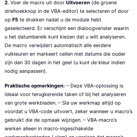
2
. Voer de macro uit door
Uitvoeren
(de groene
driehoekknop in de VBA-editor) te selecteren of door
op
F5
te drukken nadat u de module hebt
geselecteerd. Er verschijnt een dialoogvenster waarin
u het datumbereik kunt kiezen dat u wilt analyseren.
De macro verwijdert automatisch alle eerdere
vulkleuren en markeert cellen met datums die ouder
zijn dan 30 dagen in het geel (u kunt de kleur indien
nodig aanpassen).
Praktische opmerkingen:
– Deze VBA-oplossing is
ideaal voor terugkerende taken of bij het analyseren
van grote werkbladen. – Sla uw werkmap altijd op
voordat u VBA-code uitvoert, zeker wanneer u macro’s
gebruikt die de opmaak wijzigen. – VBA-macro’s
werken alleen in macro-ingeschakelde
werkmapbestanden (.xlsm) en vereisen dat macro’s