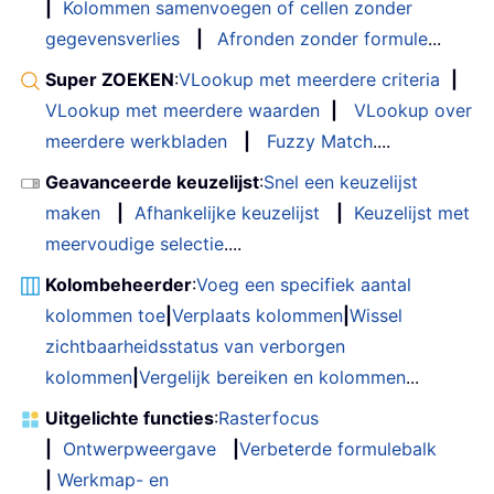
|
Kolommen samenvoegen of cellen zonder
gegevensverlies
|
Afronden zonder formule
...
Super ZOEKEN
:
VLookup met meerdere criteria
|
VLookup met meerdere waarden
|
VLookup over
meerdere werkbladen
|
Fuzzy Match
....
Geavanceerde keuzelijst
:
Snel een keuzelijst
maken
|
Afhankelijke keuzelijst
|
Keuzelijst met
meervoudige selectie
....
Kolombeheerder
:
Voeg een specifiek aantal
kolommen toe
|
Verplaats kolommen
|
Wissel
zichtbaarheidsstatus van verborgen
kolommen
|
Vergelijk bereiken en kolommen
...
Uitgelichte functies
:
Rasterfocus
|
Ontwerpweergave
|
Verbeterde formulebalk
|
Werkmap- en