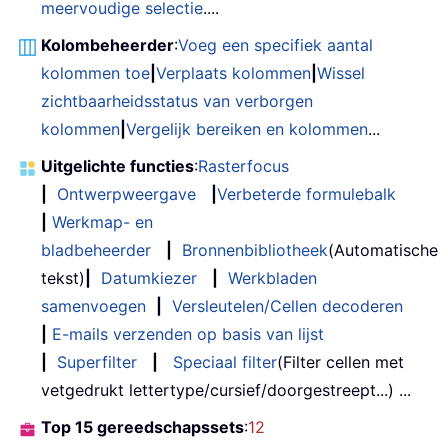
meervoudige selectie
....
Kolombeheerder
:
Voeg een specifiek aantal
kolommen toe
|
Verplaats kolommen
|
Wissel
zichtbaarheidsstatus van verborgen
kolommen
|
Vergelijk bereiken en kolommen
...
Uitgelichte functies
:
Rasterfocus
|
Ontwerpweergave
|
Verbeterde formulebalk
|
Werkmap- en
bladbeheerder
|
Bronnenbibliotheek
(Automatische
tekst)
|
Datumkiezer
|
Werkbladen
samenvoegen
|
Versleutelen/Cellen decoderen
|
E-mails verzenden op basis van lijst
|
Superfilter
|
Speciaal filter
(Filter cellen met
vetgedrukt lettertype/cursief/doorgestreept...) ...
Top 15 gereedschapssets
:
12