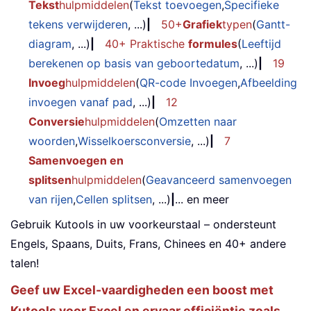
Tekst
hulpmiddelen
(
Tekst toevoegen
,
Specifieke
tekens verwijderen
, ...)
|
50+
Grafiek
typen
(
Gantt-
diagram
, ...)
|
40+ Praktische
formules
(
Leeftijd
berekenen op basis van geboortedatum
, ...)
|
19
Invoeg
hulpmiddelen
(
QR-code Invoegen
,
Afbeelding
invoegen vanaf pad
, ...)
|
12
Conversie
hulpmiddelen
(
Omzetten naar
woorden
,
Wisselkoersconversie
, ...)
|
7
Samenvoegen en
splitsen
hulpmiddelen
(
Geavanceerd samenvoegen
van rijen
,
Cellen splitsen
, ...)
|
... en meer
Gebruik Kutools in uw voorkeurstaal – ondersteunt
Engels, Spaans, Duits, Frans, Chinees en 40+ andere
talen!
Geef uw Excel-vaardigheden een boost met
Kutools voor Excel en ervaar efficiëntie zoals