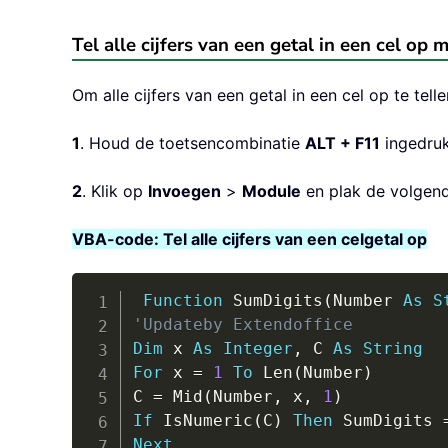
Tel alle cijfers van een getal in een cel op
Om alle cijfers van een getal in een cel op te te
1
. Houd de toetsencombinatie
ALT + F11
ingedruk
2
. Klik op
Invoegen
>
Module
en plak de volgen
VBA-code: Tel alle cijfers van een celgetal op
Function
 SumDigits
(
Number 
As
S
'Updateby Extendoffice
Dim
 x 
As
Integer
,
 C 
As
String
For
 x 
=
1
To
 Len
(
Number
)
C 
=
 Mid
(
Number
,
 x
,
1
)
If
 IsNumeric
(
C
)
Then
 SumDigits 
Next