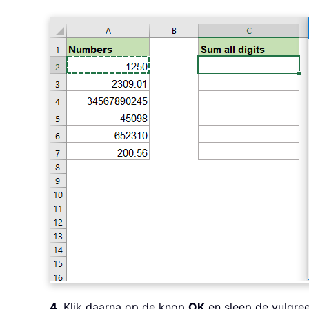
4
. Klik daarna op de knop
OK
en sleep de vulgreep