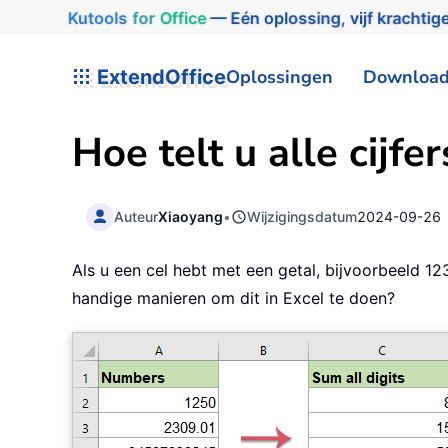
Kutools
for
Office
— Eén oplossing, vijf krachtige
ExtendOffice
Oplossingen
Downloa
Hoe telt u alle cijfe
Auteur
Xiaoyang
•
Wijzigingsdatum
2024-09-26
Als u een cel hebt met een getal, bijvoorbeeld 1234
handige manieren om dit in Excel te doen?