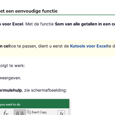
 met een eenvoudige functie
s voor Excel
. Met de functie
Som van alle getallen in een c
n cel
toe te passen, dient u eerst de
Kutools voor Excel
te 
volgt te werk:
t weergeven.
ormulehulp
, zie schermafbeelding: