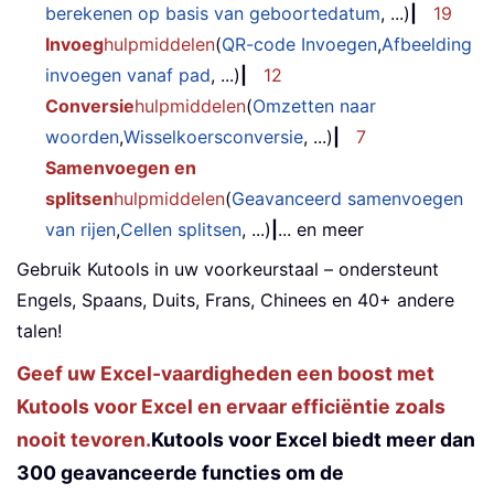
berekenen op basis van geboortedatum
, ...)
|
19
Invoeg
hulpmiddelen
(
QR-code Invoegen
,
Afbeelding
invoegen vanaf pad
, ...)
|
12
Conversie
hulpmiddelen
(
Omzetten naar
woorden
,
Wisselkoersconversie
, ...)
|
7
Samenvoegen en
splitsen
hulpmiddelen
(
Geavanceerd samenvoegen
van rijen
,
Cellen splitsen
, ...)
|
... en meer
Gebruik Kutools in uw voorkeurstaal – ondersteunt
Engels, Spaans, Duits, Frans, Chinees en 40+ andere
talen!
Geef uw Excel-vaardigheden een boost met
Kutools voor Excel en ervaar efficiëntie zoals
nooit tevoren.
Kutools voor Excel biedt meer dan
300 geavanceerde functies om de