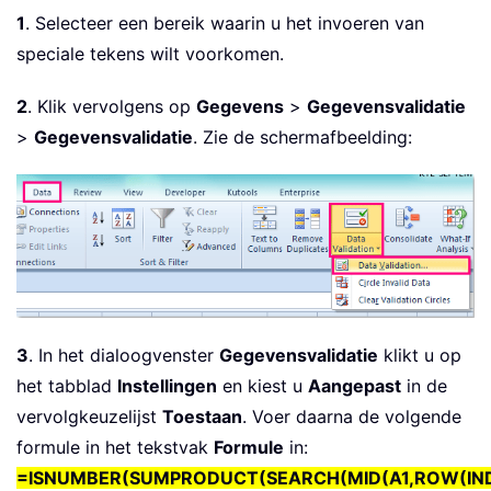
1
. Selecteer een bereik waarin u het invoeren van
speciale tekens wilt voorkomen.
2
. Klik vervolgens op
Gegevens
>
Gegevensvalidatie
>
Gegevensvalidatie
. Zie de schermafbeelding:
3
. In het dialoogvenster
Gegevensvalidatie
klikt u op
het tabblad
Instellingen
en kiest u
Aangepast
in de
vervolgkeuzelijst
Toestaan
. Voer daarna de volgende
formule in het tekstvak
Formule
in:
=ISNUMBER(SUMPRODUCT(SEARCH(MID(A1,ROW(INDIR