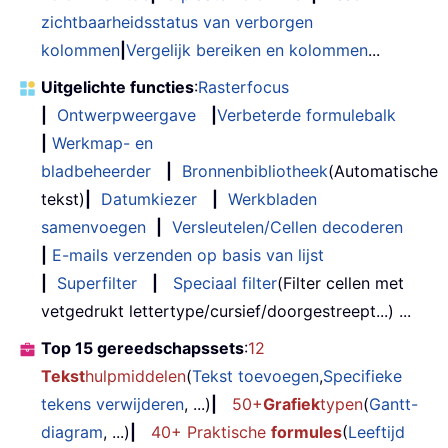
zichtbaarheidsstatus van verborgen
kolommen
|
Vergelijk bereiken en kolommen
...
Uitgelichte functies
:
Rasterfocus
|
Ontwerpweergave
|
Verbeterde formulebalk
|
Werkmap- en
bladbeheerder
|
Bronnenbibliotheek
(Automatische
tekst)
|
Datumkiezer
|
Werkbladen
samenvoegen
|
Versleutelen/Cellen decoderen
|
E-mails verzenden op basis van lijst
|
Superfilter
|
Speciaal filter
(Filter cellen met
vetgedrukt lettertype/cursief/doorgestreept...) ...
Top 15 gereedschapssets
:
12
Tekst
hulpmiddelen
(
Tekst toevoegen
,
Specifieke
tekens verwijderen
, ...)
|
50+
Grafiek
typen
(
Gantt-
diagram
, ...)
|
40+ Praktische
formules
(
Leeftijd