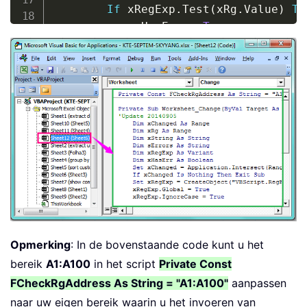
If
 xRegExp
.
Test
(
xRg
.
Value
)
Th
            xHasErr 
=
True
            Application
.
EnableEvents 
            xRg
.
ClearContents

            Application
.
EnableEvents 
End
If
Next
If
 xHasErr 
Then
 MsgBox 
"These cel
End
Sub
Opmerking
: In de bovenstaande code kunt u het
bereik
A1:A100
in het script
Private Const
FCheckRgAddress As String = "A1:A100"
aanpassen
naar uw eigen bereik waarin u het invoeren van