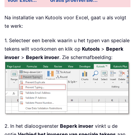
voor Excel...
Gratis proefversie...
Na installatie van
Kutools voor Excel, gaat u als volgt
te werk:
1. Selecteer een bereik waarin u het typen van speciale
tekens wilt voorkomen en klik op
Kutools
>
Beperk
invoer
>
Beperk invoer
. Zie schermafbeelding:
2. In het dialoogvenster
Beperk invoer
vinkt u de
optie
Verbied het invoeren van speciale tekens
aan.