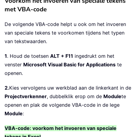
Voorkom het invoeren van speciale tekens
met VBA-code
De volgende VBA-code helpt u ook om het invoeren
van speciale tekens te voorkomen tijdens het typen
van tekstwaarden.
1
. Houd de toetsen
ALT + F11
ingedrukt om het
venster
Microsoft Visual Basic for Applications
te
openen.
2.
Kies vervolgens uw werkblad aan de linkerkant in de
Projectverkenner
, dubbelklik erop om de
Module
te
openen en plak de volgende VBA-code in de lege
Module
:
VBA-code: voorkom het invoeren van speciale
tekens in Excel