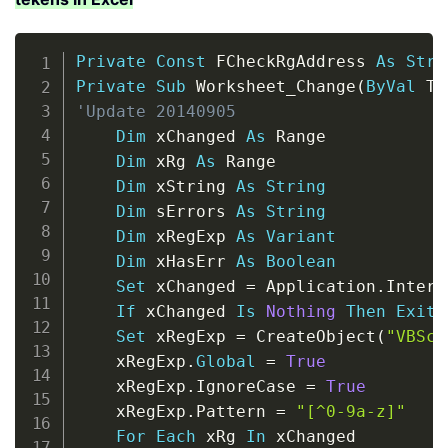
Copy
Private
Const
 FCheckRgAddress 
As
Stri
Private
Sub
 Worksheet_Change
(
ByVal
 Ta
'Update 20140905
Dim
 xChanged 
As
 Range

Dim
 xRg 
As
 Range

Dim
 xString 
As
String
Dim
 sErrors 
As
String
Dim
 xRegExp 
As
Variant
Dim
 xHasErr 
As
Boolean
Set
 xChanged 
=
 Application
.
Inters
If
 xChanged 
Is
Nothing
Then
Exit
Set
 xRegExp 
=
 CreateObject
(
"VBScr
    xRegExp
.
Global
=
True
    xRegExp
.
IgnoreCase 
=
True
    xRegExp
.
Pattern 
=
"[^0-9a-z]"
For
Each
 xRg 
In
 xChanged
