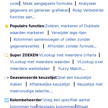
code
|
Maak aangepaste formules
|
Analyseer
gegevens en genereer grafieken
|
Roep Verbeterde
functies aan
…
Populaire functies
:
Zoeken, markeren of Dubbele
waarden markeren
|
Verwijder lege rijen
|
Kolommen samenvoegen of cellen zonder
gegevensverlies
|
Afronden zonder formule
...
Super ZOEKEN
:
VLookup met meerdere criteria
|
VLookup met meerdere waarden
|
VLookup over
meerdere werkbladen
|
Fuzzy Match
....
Geavanceerde keuzelijst
:
Snel een keuzelijst
maken
|
Afhankelijke keuzelijst
|
Keuzelijst met
meervoudige selectie
....
Kolombeheerder
:
Voeg een specifiek aantal
kolommen toe
|
Verplaats kolommen
|
Wissel