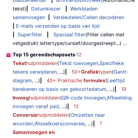
tekst)
|
Datumkiezer
|
Werkbladen
samenvoegen
|
Versleutelen/Cellen decoderen
|
E-mails verzenden op basis van lijst
|
Superfilter
|
Speciaal filter
(Filter cellen met
vetgedrukt lettertype/cursief/doorgestreept...) ...
Top 15 gereedschapssets
:
12
Tekst
hulpmiddelen
(
Tekst toevoegen
,
Specifieke
tekens verwijderen
, ...)
|
50+
Grafiek
typen
(
Gantt-
diagram
, ...)
|
40+ Praktische
formules
(
Leeftijd
berekenen op basis van geboortedatum
, ...)
|
19
Invoeg
hulpmiddelen
(
QR-code Invoegen
,
Afbeelding
invoegen vanaf pad
, ...)
|
12
Conversie
hulpmiddelen
(
Omzetten naar
woorden
,
Wisselkoersconversie
, ...)
|
7
Samenvoegen en