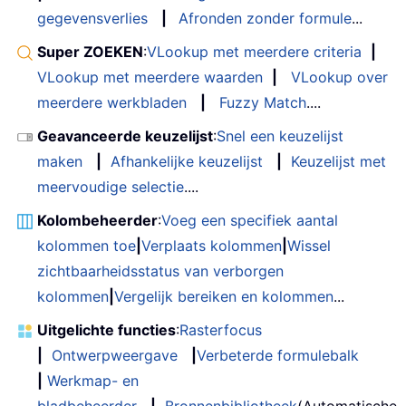
gegevensverlies
|
Afronden zonder formule
...
Super ZOEKEN
:
VLookup met meerdere criteria
|
VLookup met meerdere waarden
|
VLookup over
meerdere werkbladen
|
Fuzzy Match
....
Geavanceerde keuzelijst
:
Snel een keuzelijst
maken
|
Afhankelijke keuzelijst
|
Keuzelijst met
meervoudige selectie
....
Kolombeheerder
:
Voeg een specifiek aantal
kolommen toe
|
Verplaats kolommen
|
Wissel
zichtbaarheidsstatus van verborgen
kolommen
|
Vergelijk bereiken en kolommen
...
Uitgelichte functies
:
Rasterfocus
|
Ontwerpweergave
|
Verbeterde formulebalk
|
Werkmap- en
bladbeheerder
|
Bronnenbibliotheek
(Automatische