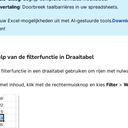
vertaling
: Doorbreek taalbarrières in uw spreadsheets.
 uw Excel-mogelijkheden uit met AI-gestuurde tools.
Downl
en!
 van de filterfunctie in Draaitabel
lterfunctie in een draaitabel gebruiken om rijen met nulw
ij met inhoud, klik met de rechtermuisknop en kies
Filter
>
W