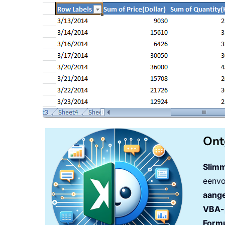
Ont
Slimm
eenvo
aange
VBA-
Formu