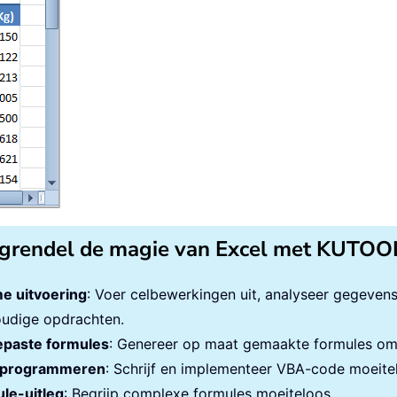
grendel de magie van Excel met KUTOO
e uitvoering
: Voer celbewerkingen uit, analyseer gegeven
udige opdrachten.
paste formules
: Genereer op maat gemaakte formules om 
programmeren
: Schrijf en implementeer VBA-code moeite
le-uitleg
: Begrijp complexe formules moeiteloos.