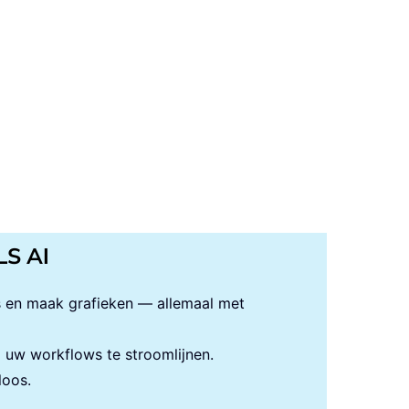
LS AI
s en maak grafieken — allemaal met
uw workflows te stroomlijnen.
loos.