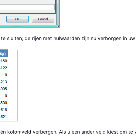
te sluiten; de rijen met nulwaarden zijn nu verborgen in u
één kolomveld verbergen. Als u een ander veld kiest om te