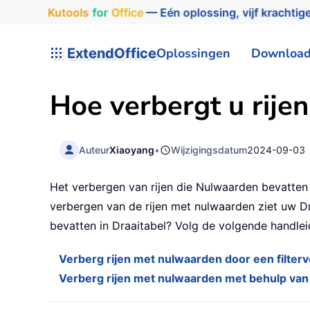
Kutools
for
Office
— Eén oplossing, vijf krachtige
ExtendOffice
Oplossingen
Downloa
Hoe verbergt u rije
Auteur
Xiaoyang
•
Wijzigingsdatum
2024-09-03
Het verbergen van rijen die Nulwaarden bevatte
verbergen van de rijen met nulwaarden ziet uw D
bevatten in Draaitabel? Volg de volgende handlei
Verberg rijen met nulwaarden door een filter
Verberg rijen met nulwaarden met behulp van de