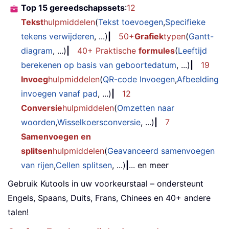
Top 15 gereedschapssets
:
12
Tekst
hulpmiddelen
(
Tekst toevoegen
,
Specifieke
tekens verwijderen
, ...)
|
50+
Grafiek
typen
(
Gantt-
diagram
, ...)
|
40+ Praktische
formules
(
Leeftijd
berekenen op basis van geboortedatum
, ...)
|
19
Invoeg
hulpmiddelen
(
QR-code Invoegen
,
Afbeelding
invoegen vanaf pad
, ...)
|
12
Conversie
hulpmiddelen
(
Omzetten naar
woorden
,
Wisselkoersconversie
, ...)
|
7
Samenvoegen en
splitsen
hulpmiddelen
(
Geavanceerd samenvoegen
van rijen
,
Cellen splitsen
, ...)
|
... en meer
Gebruik Kutools in uw voorkeurstaal – ondersteunt
Engels, Spaans, Duits, Frans, Chinees en 40+ andere
talen!