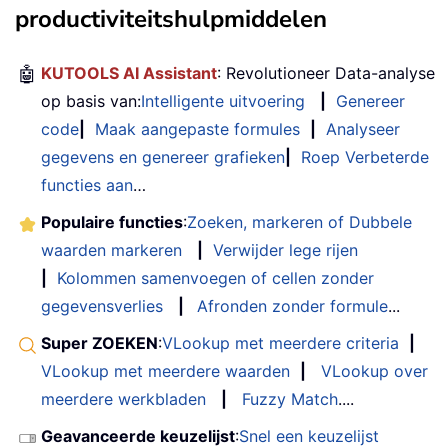
productiviteitshulpmiddelen
🤖
KUTOOLS AI Assistant
: Revolutioneer Data-analyse
op basis van:
Intelligente uitvoering
|
Genereer
code
|
Maak aangepaste formules
|
Analyseer
gegevens en genereer grafieken
|
Roep Verbeterde
functies aan
…
Populaire functies
:
Zoeken, markeren of Dubbele
waarden markeren
|
Verwijder lege rijen
|
Kolommen samenvoegen of cellen zonder
gegevensverlies
|
Afronden zonder formule
...
Super ZOEKEN
:
VLookup met meerdere criteria
|
VLookup met meerdere waarden
|
VLookup over
meerdere werkbladen
|
Fuzzy Match
....
Geavanceerde keuzelijst
:
Snel een keuzelijst