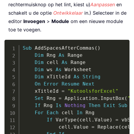
rechtermuisknop op het lint, kiest u)
Aanpassen
en
schakelt u de optie
Ontwikkelaar
in.) Selecteer in de
editor
Invoegen
>
Module
om een nieuwe module
toe te voegen.
Copy
Sub
 AddSpacesAfterCommas
(
)
Dim
 Rng 
As
 Range

Dim
 cell 
As
 Range

Dim
 ws 
As
 Worksheet

Dim
 xTitleId 
As
String
On
Error
Resume
Next
    xTitleId 
=
"KutoolsforExcel"
Set
 Rng 
=
 Application
.
InputBox
(
"S
If
 Rng 
Is
Nothing
Then
Exit
Sub
For
Each
 cell 
In
 Rng

If
 VarType
(
cell
.
Value
)
=
 vbSt
            cell
.
Value 
=
 Replace
(
cell