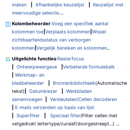
maken
|
Afhankelijke keuzelijst
|
Keuzelijst met
meervoudige selectie
....
Kolombeheerder
:
Voeg een specifiek aantal
kolommen toe
|
Verplaats kolommen
|
Wissel
zichtbaarheidsstatus van verborgen
kolommen
|
Vergelijk bereiken en kolommen
...
Uitgelichte functies
:
Rasterfocus
|
Ontwerpweergave
|
Verbeterde formulebalk
|
Werkmap- en
bladbeheerder
|
Bronnenbibliotheek
(Automatische
tekst)
|
Datumkiezer
|
Werkbladen
samenvoegen
|
Versleutelen/Cellen decoderen
|
E-mails verzenden op basis van lijst
|
Superfilter
|
Speciaal filter
(Filter cellen met
vetgedrukt lettertype/cursief/doorgestreept...) ...