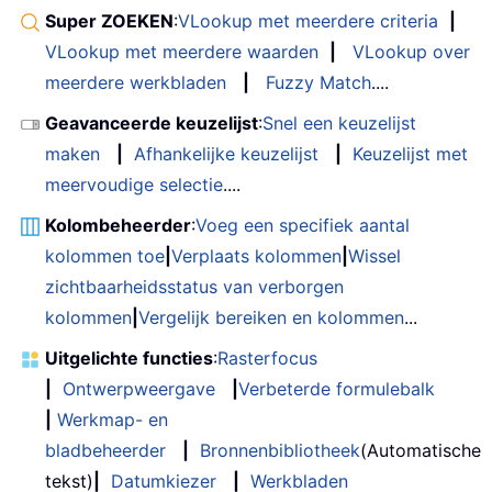
Super ZOEKEN
:
VLookup met meerdere criteria
|
VLookup met meerdere waarden
|
VLookup over
meerdere werkbladen
|
Fuzzy Match
....
Geavanceerde keuzelijst
:
Snel een keuzelijst
maken
|
Afhankelijke keuzelijst
|
Keuzelijst met
meervoudige selectie
....
Kolombeheerder
:
Voeg een specifiek aantal
kolommen toe
|
Verplaats kolommen
|
Wissel
zichtbaarheidsstatus van verborgen
kolommen
|
Vergelijk bereiken en kolommen
...
Uitgelichte functies
:
Rasterfocus
|
Ontwerpweergave
|
Verbeterde formulebalk
|
Werkmap- en
bladbeheerder
|
Bronnenbibliotheek
(Automatische
tekst)
|
Datumkiezer
|
Werkbladen