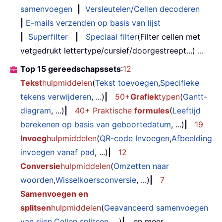
samenvoegen
|
Versleutelen/Cellen decoderen
|
E-mails verzenden op basis van lijst
|
Superfilter
|
Speciaal filter
(Filter cellen met
vetgedrukt lettertype/cursief/doorgestreept...) ...
Top 15 gereedschapssets
:
12
Tekst
hulpmiddelen
(
Tekst toevoegen
,
Specifieke
tekens verwijderen
, ...)
|
50+
Grafiek
typen
(
Gantt-
diagram
, ...)
|
40+ Praktische
formules
(
Leeftijd
berekenen op basis van geboortedatum
, ...)
|
19
Invoeg
hulpmiddelen
(
QR-code Invoegen
,
Afbeelding
invoegen vanaf pad
, ...)
|
12
Conversie
hulpmiddelen
(
Omzetten naar
woorden
,
Wisselkoersconversie
, ...)
|
7
Samenvoegen en
splitsen
hulpmiddelen
(
Geavanceerd samenvoegen
van rijen
,
Cellen splitsen
, ...)
|
... en meer