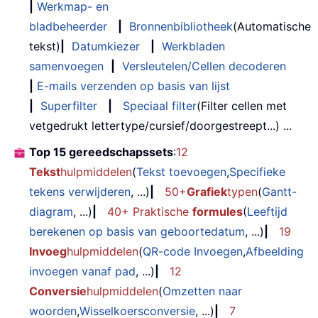
|
Werkmap- en
bladbeheerder
|
Bronnenbibliotheek
(Automatische
tekst)
|
Datumkiezer
|
Werkbladen
samenvoegen
|
Versleutelen/Cellen decoderen
|
E-mails verzenden op basis van lijst
|
Superfilter
|
Speciaal filter
(Filter cellen met
vetgedrukt lettertype/cursief/doorgestreept...) ...
Top 15 gereedschapssets
:
12
Tekst
hulpmiddelen
(
Tekst toevoegen
,
Specifieke
tekens verwijderen
, ...)
|
50+
Grafiek
typen
(
Gantt-
diagram
, ...)
|
40+ Praktische
formules
(
Leeftijd
berekenen op basis van geboortedatum
, ...)
|
19
Invoeg
hulpmiddelen
(
QR-code Invoegen
,
Afbeelding
invoegen vanaf pad
, ...)
|
12
Conversie
hulpmiddelen
(
Omzetten naar
woorden
,
Wisselkoersconversie
, ...)
|
7