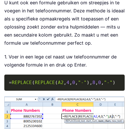
U kunt ook een formule gebruiken om streepjes in te
voegen in het telefoonnummer. Deze methode is ideaal
als u specifieke opmaakregels wilt toepassen of een
oplossing zoekt zonder extra hulpmiddelen — mits u
een secundaire kolom gebruikt. Zo maakt u met een
formule uw telefoonnummer perfect op.
1. Voer in een lege cel naast uw telefoonnummer de
volgende formule in en druk op Enter.
Copy
=
REPLACE
(
REPLACE
(
A2
,
4
,
0
,
"-"
)
,
8
,
0
,
"-"
)