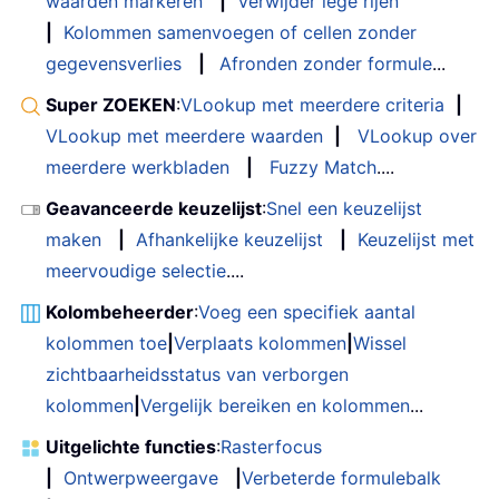
waarden markeren
|
Verwijder lege rijen
|
Kolommen samenvoegen of cellen zonder
gegevensverlies
|
Afronden zonder formule
...
Super ZOEKEN
:
VLookup met meerdere criteria
|
VLookup met meerdere waarden
|
VLookup over
meerdere werkbladen
|
Fuzzy Match
....
Geavanceerde keuzelijst
:
Snel een keuzelijst
maken
|
Afhankelijke keuzelijst
|
Keuzelijst met
meervoudige selectie
....
Kolombeheerder
:
Voeg een specifiek aantal
kolommen toe
|
Verplaats kolommen
|
Wissel
zichtbaarheidsstatus van verborgen
kolommen
|
Vergelijk bereiken en kolommen
...
Uitgelichte functies
:
Rasterfocus
|
Ontwerpweergave
|
Verbeterde formulebalk