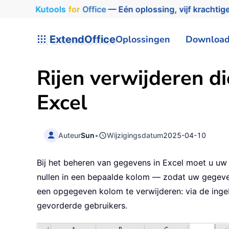
Kutools
for
Office
— Eén oplossing, vijf krachtige
ExtendOffice
Oplossingen
Downloa
Rijen verwijderen d
Excel
Auteur
Sun
•
Wijzigingsdatum
2025-04-10
Bij het beheren van gegevens in Excel moet u uw 
nullen in een bepaalde kolom — zodat uw gegevens
een opgegeven kolom te verwijderen: via de inge
gevorderde gebruikers.