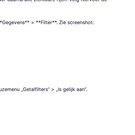
*Gegevens** > **Filter**. Zie screenshot:
zemenu „Getalfilters” > „Is gelijk aan”.