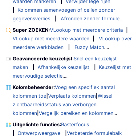
waarden markeren
|
Verwijder lege rijen
|
Kolommen samenvoegen of cellen zonder
gegevensverlies
|
Afronden zonder formule
...
Super ZOEKEN
:
VLookup met meerdere criteria
|
VLookup met meerdere waarden
|
VLookup over
meerdere werkbladen
|
Fuzzy Match
....
Geavanceerde keuzelijst
:
Snel een keuzelijst
maken
|
Afhankelijke keuzelijst
|
Keuzelijst met
meervoudige selectie
....
Kolombeheerder
:
Voeg een specifiek aantal
kolommen toe
|
Verplaats kolommen
|
Wissel
zichtbaarheidsstatus van verborgen
kolommen
|
Vergelijk bereiken en kolommen
...
Uitgelichte functies
:
Rasterfocus
|
Ontwerpweergave
|
Verbeterde formulebalk