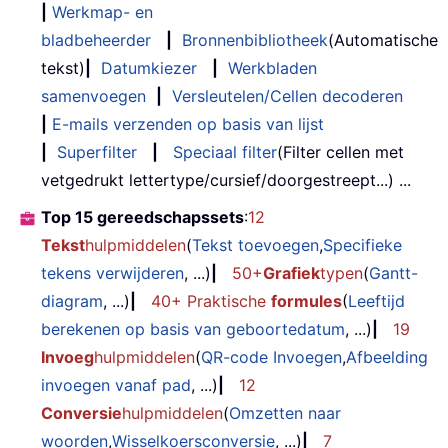
|
Werkmap- en
bladbeheerder
|
Bronnenbibliotheek
(Automatische
tekst)
|
Datumkiezer
|
Werkbladen
samenvoegen
|
Versleutelen/Cellen decoderen
|
E-mails verzenden op basis van lijst
|
Superfilter
|
Speciaal filter
(Filter cellen met
vetgedrukt lettertype/cursief/doorgestreept...) ...
Top 15 gereedschapssets
:
12
Tekst
hulpmiddelen
(
Tekst toevoegen
,
Specifieke
tekens verwijderen
, ...)
|
50+
Grafiek
typen
(
Gantt-
diagram
, ...)
|
40+ Praktische
formules
(
Leeftijd
berekenen op basis van geboortedatum
, ...)
|
19
Invoeg
hulpmiddelen
(
QR-code Invoegen
,
Afbeelding
invoegen vanaf pad
, ...)
|
12
Conversie
hulpmiddelen
(
Omzetten naar
woorden
,
Wisselkoersconversie
, ...)
|
7