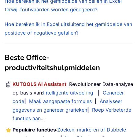
Hoe bereken ik het gemiddelde van cellen in Excel
terwijl foutwaarden worden genegeerd?
Hoe bereken ik in Excel uitsluitend het gemiddelde van
positieve of negatieve getallen?
Beste Office-
productiviteitshulpmiddelen
🤖
KUTOOLS AI Assistant
: Revolutioneer Data-analyse
op basis van:
Intelligente uitvoering
|
Genereer
code
|
Maak aangepaste formules
|
Analyseer
gegevens en genereer grafieken
|
Roep Verbeterde
functies aan
…
Populaire functies
:
Zoeken, markeren of Dubbele