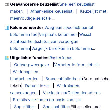
Geavanceerde keuzelijst
:
Snel een keuzelijst
maken
|
Afhankelijke keuzelijst
|
Keuzelijst met
meervoudige selectie
....
Kolombeheerder
:
Voeg een specifiek aantal
kolommen toe
|
Verplaats kolommen
|
Wissel
zichtbaarheidsstatus van verborgen
kolommen
|
Vergelijk bereiken en kolommen
...
Uitgelichte functies
:
Rasterfocus
|
Ontwerpweergave
|
Verbeterde formulebalk
|
Werkmap- en
bladbeheerder
|
Bronnenbibliotheek
(Automatische
tekst)
|
Datumkiezer
|
Werkbladen
samenvoegen
|
Versleutelen/Cellen decoderen
|
E-mails verzenden op basis van lijst
|
Superfilter
|
Speciaal filter
(Filter cellen met