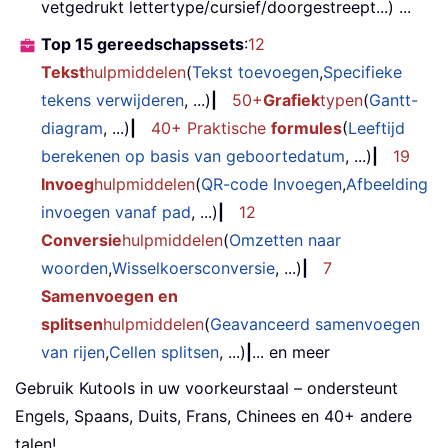
vetgedrukt lettertype/cursief/doorgestreept...) ...
Top 15 gereedschapssets
:
12
Tekst
hulpmiddelen
(
Tekst toevoegen
,
Specifieke
tekens verwijderen
, ...)
|
50+
Grafiek
typen
(
Gantt-
diagram
, ...)
|
40+ Praktische
formules
(
Leeftijd
berekenen op basis van geboortedatum
, ...)
|
19
Invoeg
hulpmiddelen
(
QR-code Invoegen
,
Afbeelding
invoegen vanaf pad
, ...)
|
12
Conversie
hulpmiddelen
(
Omzetten naar
woorden
,
Wisselkoersconversie
, ...)
|
7
Samenvoegen en
splitsen
hulpmiddelen
(
Geavanceerd samenvoegen
van rijen
,
Cellen splitsen
, ...)
|
... en meer
Gebruik Kutools in uw voorkeurstaal – ondersteunt
Engels, Spaans, Duits, Frans, Chinees en 40+ andere
talen!