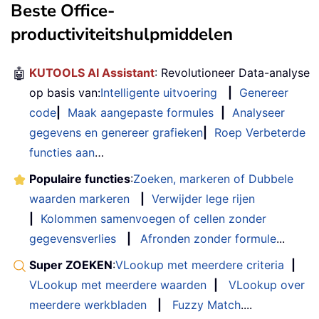
Beste Office-
productiviteitshulpmiddelen
🤖
KUTOOLS AI Assistant
: Revolutioneer Data-analyse
op basis van:
Intelligente uitvoering
|
Genereer
code
|
Maak aangepaste formules
|
Analyseer
gegevens en genereer grafieken
|
Roep Verbeterde
functies aan
…
Populaire functies
:
Zoeken, markeren of Dubbele
waarden markeren
|
Verwijder lege rijen
|
Kolommen samenvoegen of cellen zonder
gegevensverlies
|
Afronden zonder formule
...
Super ZOEKEN
:
VLookup met meerdere criteria
|
VLookup met meerdere waarden
|
VLookup over
meerdere werkbladen
|
Fuzzy Match
....