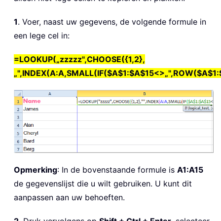
1
. Voer, naast uw gegevens, de volgende formule in
een lege cel in:
=LOOKUP(„zzzzz",CHOOSE({1,2},
„",INDEX(A:A,SMALL(IF($A$1:$A$15<>„",ROW($A$1:
Opmerking
: In de bovenstaande formule is
A1:A15
de gegevenslijst die u wilt gebruiken. U kunt dit
aanpassen aan uw behoeften.
2
. Druk vervolgens op
Shift + Ctrl + Enter
, selecteer