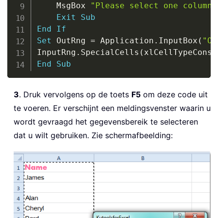
    MsgBox 
"Please select one column.
Exit
Sub
End
If
Set
 OutRng 
=
 Application
.
InputBox
(
"Ou
InputRng
.
SpecialCells
(
xlCellTypeConst
End
Sub
3
. Druk vervolgens op de toets
F5
om deze code uit
te voeren. Er verschijnt een meldingsvenster waarin u
wordt gevraagd het gegevensbereik te selecteren
dat u wilt gebruiken. Zie schermafbeelding: