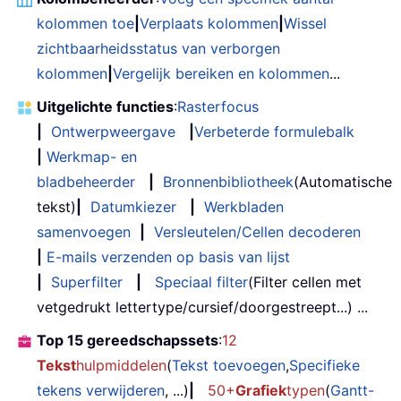
kolommen toe
|
Verplaats kolommen
|
Wissel
zichtbaarheidsstatus van verborgen
kolommen
|
Vergelijk bereiken en kolommen
...
Uitgelichte functies
:
Rasterfocus
|
Ontwerpweergave
|
Verbeterde formulebalk
|
Werkmap- en
bladbeheerder
|
Bronnenbibliotheek
(Automatische
tekst)
|
Datumkiezer
|
Werkbladen
samenvoegen
|
Versleutelen/Cellen decoderen
|
E-mails verzenden op basis van lijst
|
Superfilter
|
Speciaal filter
(Filter cellen met
vetgedrukt lettertype/cursief/doorgestreept...) ...
Top 15 gereedschapssets
:
12
Tekst
hulpmiddelen
(
Tekst toevoegen
,
Specifieke
tekens verwijderen
, ...)
|
50+
Grafiek
typen
(
Gantt-