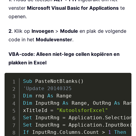
venster
Microsoft Visual Basic for Applications
te
openen.
2
. Klik op
Invoegen
>
Module
en plak de volgende
code in het
Modulevenster
.
VBA-code: Alleen niet-lege cellen kopiëren en
plakken in Excel
Copy
Sub
 PasteNotBlanks
(
)
'Update 20140325
Dim
 rng 
As
Dim
 InputRng 
As
 Range
,
 OutRng 
As
 Range
xTitleId 
=
"KutoolsforExcel"
Set
 InputRng 
=
 Application
.
Set
 InputRng 
=
 Application
.
InputBox
(
"
If
 InputRng
.
Columns
.
Count 
>
1
Then