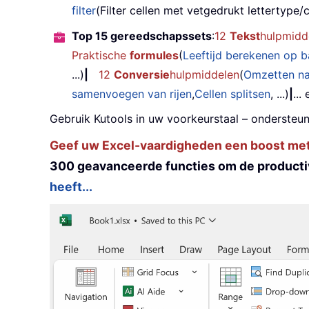
filter
(Filter cellen met vetgedrukt lettertype/cu
Top 15 gereedschapssets
:
12
Tekst
hulpmidd
Praktische
formules
(
Leeftijd berekenen op 
...)
|
12
Conversie
hulpmiddelen
(
Omzetten n
samenvoegen van rijen
,
Cellen splitsen
, ...)
|
...
Gebruik Kutools in uw voorkeurstaal – ondersteun
Geef uw Excel-vaardigheden een boost met K
300 geavanceerde functies om de productiv
heeft...