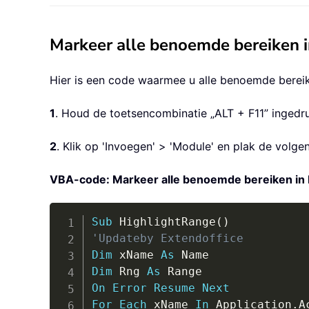
Markeer alle benoemde bereiken
Hier is een code waarmee u alle benoemde berei
1
. Houd de toetsencombinatie „ALT + F11” ingedru
2
. Klik op 'Invoegen' > 'Module' en plak de volg
VBA-code: Markeer alle benoemde bereiken in 
Sub
 HighlightRange
(
)
'Updateby Extendoffice
Dim
 xName 
As
Dim
 Rng 
As
On
Error
Resume
Next
For
Each
 xName 
In
 Application
.
A