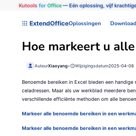
Kutools
for
Office
— Eén oplossing, vijf krachtige
ExtendOffice
Oplossingen
Downloa
Hoe markeert u alle
Auteur
Xiaoyang
•
Wijzigingsdatum
2025-04-08
Benoemde bereiken in Excel bieden een handige m
celadressen. Maar als uw werkblad meerdere benoem
verschillende efficiënte methoden om alle benoe
Markeer alle benoemde bereiken in een werk
Markeer alle benoemde bereiken in een werkma