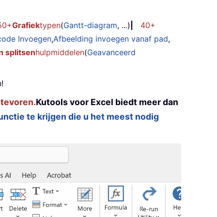
50+
Grafiek
typen
(
Gantt-diagram
, ...)
|
40+
code Invoegen
,
Afbeelding invoegen vanaf pad
,
 splitsen
hulpmiddelen
(
Geavanceerd
!
 tevoren.
Kutools voor Excel biedt meer dan
functie te krijgen die u het meest nodig