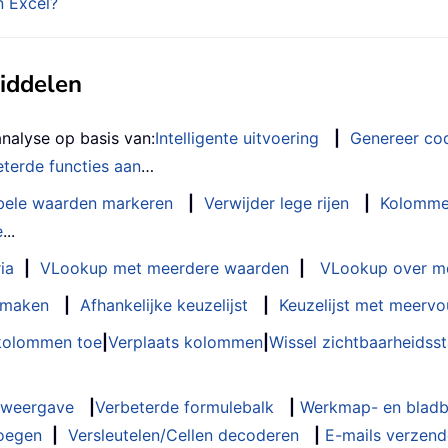
n Excel?
middelen
analyse op basis van:
Intelligente uitvoering
|
Genereer co
terde functies aan
…
bele waarden markeren
|
Verwijder lege rijen
|
Kolomme
e
...
ia
|
VLookup met meerdere waarden
|
VLookup over m
t maken
|
Afhankelijke keuzelijst
|
Keuzelijst met meervo
 kolommen toe
|
Verplaats kolommen
|
Wissel zichtbaarheids
weergave
|
Verbeterde formulebalk
|
Werkmap- en bladb
oegen
|
Versleutelen/Cellen decoderen
|
E-mails verzende