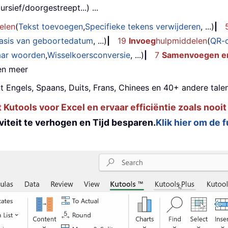
rsief/doorgestreept...) ...
elen
(
Tekst toevoegen
,
Specifieke tekens verwijderen
, ...)
|
basis van geboortedatum
, ...)
|
19
Invoeg
hulpmiddelen
(
QR-
aar woorden
,
Wisselkoersconversie
, ...)
|
7
Samenvoegen en
 en meer
t Engels, Spaans, Duits, Frans, Chinees en 40+ andere talen
utools voor Excel en ervaar efficiëntie zoals nooit
iteit te verhogen en Tijd besparen.
Klik hier om de 