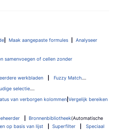
de
|
Maak aangepaste formules
|
Analyseer
n samenvoegen of cellen zonder
eerdere werkbladen
|
Fuzzy Match
....
udige selectie
....
status van verborgen kolommen
|
Vergelijk bereiken
eheerder
|
Bronnenbibliotheek
(Automatische
n op basis van lijst
|
Superfilter
|
Speciaal