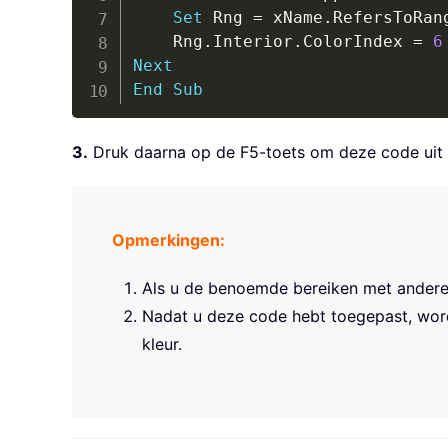
Set
 Rng 
=
 xName
.
RefersToRang
    Rng
.
Interior
.
ColorIndex 
=
6
Next
End
Sub
3.
Druk daarna op de F5-toets om deze code uit 
Opmerkingen:
Als u de benoemde bereiken met andere k
Nadat u deze code hebt toegepast, word
kleur.