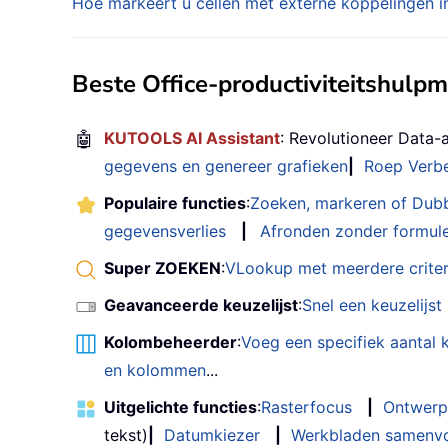
Hoe markeert u cellen met externe koppelingen i
Beste Office-productiviteitshulp
🤖
KUTOOLS AI Assistant
: Revolutioneer Data-
gegevens en genereer grafieken
|
Roep Verbe
Populaire functies
:
Zoeken, markeren of Dub
gegevensverlies
|
Afronden zonder formul
Super ZOEKEN
:
VLookup met meerdere criter
Geavanceerde keuzelijst
:
Snel een keuzelijs
Kolombeheerder
:
Voeg een specifiek aantal
en kolommen
...
Uitgelichte functies
:
Rasterfocus
|
Ontwerp
tekst)
|
Datumkiezer
|
Werkbladen samenv