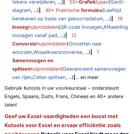
tekens verwijderen
, ...)
|
50+
Grafiek
typen
(
Gantt-
diagram
, ...)
|
40+ Praktische
formules
(
Leeftijd
berekenen op basis van geboortedatum
, ...)
|
19
Invoeg
hulpmiddelen
(
QR-code Invoegen
,
Afbeelding
invoegen vanaf pad
, ...)
|
12
Conversie
hulpmiddelen
(
Omzetten naar
woorden
,
Wisselkoersconversie
, ...)
|
7
Samenvoegen en
splitsen
hulpmiddelen
(
Geavanceerd samenvoegen
van rijen
,
Cellen splitsen
, ...)
|
... en meer
Gebruik Kutools in uw voorkeurstaal – ondersteunt
Engels, Spaans, Duits, Frans, Chinees en 40+ andere
talen!
Geef uw Excel-vaardigheden een boost met
Kutools voor Excel en ervaar efficiëntie zoals