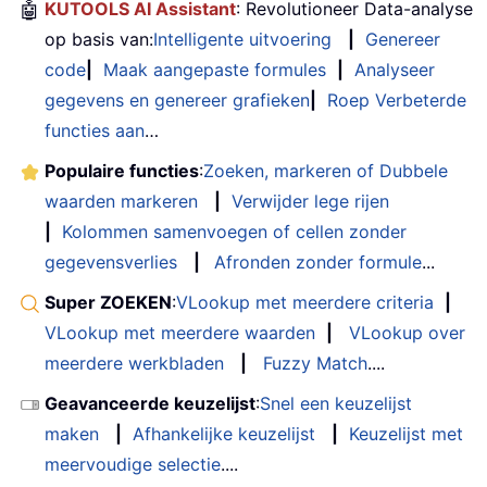
🤖
KUTOOLS AI Assistant
: Revolutioneer Data-analyse
op basis van:
Intelligente uitvoering
|
Genereer
code
|
Maak aangepaste formules
|
Analyseer
gegevens en genereer grafieken
|
Roep Verbeterde
functies aan
…
Populaire functies
:
Zoeken, markeren of Dubbele
waarden markeren
|
Verwijder lege rijen
|
Kolommen samenvoegen of cellen zonder
gegevensverlies
|
Afronden zonder formule
...
Super ZOEKEN
:
VLookup met meerdere criteria
|
VLookup met meerdere waarden
|
VLookup over
meerdere werkbladen
|
Fuzzy Match
....
Geavanceerde keuzelijst
:
Snel een keuzelijst
maken
|
Afhankelijke keuzelijst
|
Keuzelijst met
meervoudige selectie
....