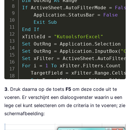
Dim
 OutRng 
As
If
 ActiveSheet
.
AutoFilterMode 
=
False
    Application
.
StatusBar 
=
False
Exit
Sub
End
If
xTitleId 
=
"KutoolsforExcel"
Set
 OutRng 
=
 Application
.
Set
 OutRng 
=
 Application
.
InputBox
(
"Ce
Set
 xFilter 
=
 ActiveSheet
.
For
 i 
=
1
To
 xFilter
.
Filters
.
Count

   TargetField 
=
 xFilter
.
Range
.
Cells
(
Set
 TargetFilter 
=
 xFilter
.
Filters
If
 TargetFilter
.
On
Then
3
. Druk daarna op de toets
F5
om deze code uit te
On
Error
GoTo
 OutNext

voeren. Er verschijnt een dialoogvenster waarin u een
        xOut 
=
 xOut 
&
 TargetField 
&
 T
lege cel kunt selecteren om de criteria in te voeren; zie
Select
Case
 TargetFilter
.
Oper
schermafbeelding:
Case
 xlAnd

            xOut 
=
 xOut 
&
" And "
&
 T