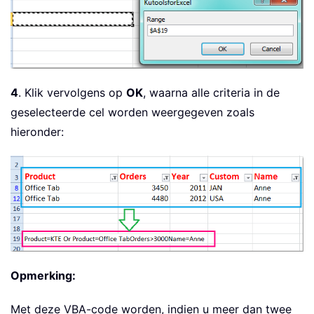
Case
 xlOr

            xOut 
=
 xOut 
&
" Or "
&
 Ta
Case
 xlBottom10Items

            xOut 
=
 xOut 
&
" (bottom 1
Case
 xlBottom10Percent

            xOut 
=
 xOut 
&
" (bottom 1
4
. Klik vervolgens op
OK
, waarna alle criteria in de
Case
 xlTop10Items

geselecteerde cel worden weergegeven zoals
            xOut 
=
 xOut 
&
" (top 10 i
hieronder:
Case
 xlTop10Percent

            xOut 
=
 xOut 
&
" (top 10%)
End
Select
End
If
Next
OutRng
.
Value 
=
 xOut

OutNext
:
xOut 
=
 xOut 
&
 TargetField 
&
"= Multip
Opmerking:
ErrorHandler
:
Resume
Next
Met deze VBA-code worden, indien u meer dan twee