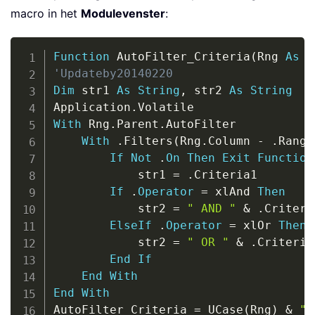
macro in het
Modulevenster
:
Copy
Function
 AutoFilter_Criteria
(
Rng 
As
 R
'Updateby20140220
Dim
 str1 
As
String
,
 str2 
As
String
Application
.
With
 Rng
.
Parent
.
AutoFilter

With
.
Filters
(
Rng
.
Column 
-
.
Range
If
Not
.
On
Then
Exit
Function
            str1 
=
.
Criteria1

If
.
Operator
=
 xlAnd 
Then
            str2 
=
" AND "
&
.
Criteria
ElseIf
.
Operator
=
 xlOr 
Then
            str2 
=
" OR "
&
.
Criteria2
End
If
End
With
End
With
AutoFilter_Criteria 
=
 UCase
(
Rng
)
&
":