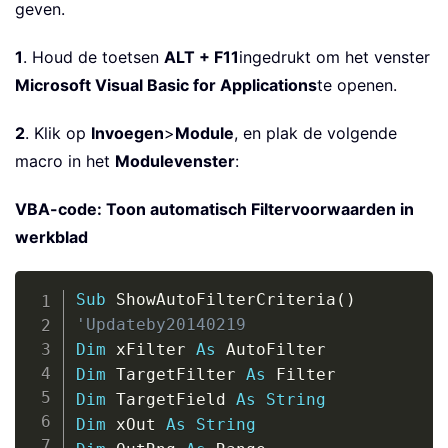
geven.
1
. Houd de toetsen
ALT + F11
ingedrukt om het venster
Microsoft Visual Basic for Applications
te openen.
2
. Klik op
Invoegen
>
Module
, en plak de volgende
macro in het
Modulevenster
:
VBA-code: Toon automatisch Filtervoorwaarden in
werkblad
Copy
Sub
 ShowAutoFilterCriteria
(
)
'Updateby20140219
Dim
 xFilter 
As
Dim
 TargetFilter 
As
Dim
 TargetField 
As
String
Dim
 xOut 
As
String