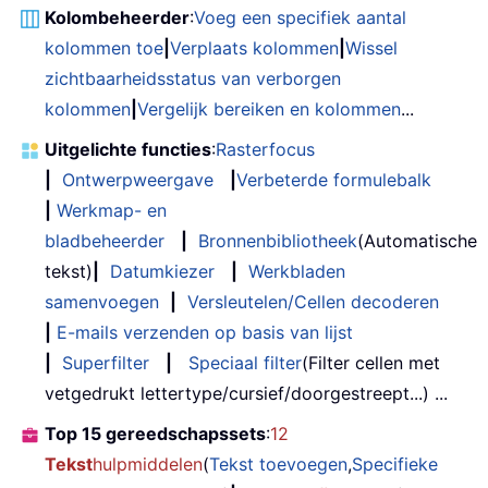
Kolombeheerder
:
Voeg een specifiek aantal
kolommen toe
|
Verplaats kolommen
|
Wissel
zichtbaarheidsstatus van verborgen
kolommen
|
Vergelijk bereiken en kolommen
...
Uitgelichte functies
:
Rasterfocus
|
Ontwerpweergave
|
Verbeterde formulebalk
|
Werkmap- en
bladbeheerder
|
Bronnenbibliotheek
(Automatische
tekst)
|
Datumkiezer
|
Werkbladen
samenvoegen
|
Versleutelen/Cellen decoderen
|
E-mails verzenden op basis van lijst
|
Superfilter
|
Speciaal filter
(Filter cellen met
vetgedrukt lettertype/cursief/doorgestreept...) ...
Top 15 gereedschapssets
:
12
Tekst
hulpmiddelen
(
Tekst toevoegen
,
Specifieke