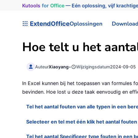
Kutools
for
Office
— Eén oplossing, vijf krachtige
ExtendOffice
Oplossingen
Downloa
Hoe telt u het aantal
Auteur
Xiaoyang
•
Wijzigingsdatum
2024-09-05
In Excel kunnen bij het toepassen van formules f
bevinden. Hoe lost u deze taak eenvoudig en effi
Tel het aantal fouten van alle typen in een ber
Selecteer en tel met één klik het aantal fouten
Tel het aantal Specificeer type fouten in een b