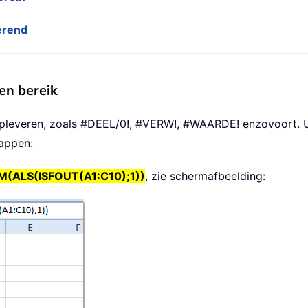
gerend
een bereik
leveren, zoals #DEEL/0!, #VERW!, #WAARDE! enzovoort. U te
appen:
(ALS(ISFOUT(A1:C10);1))
, zie schermafbeelding: