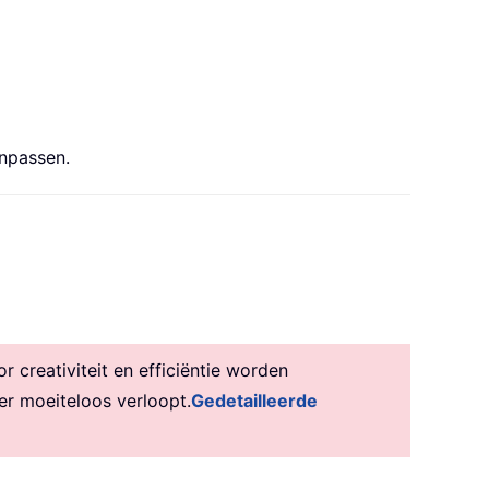
anpassen.
creativiteit en efficiëntie worden
er moeiteloos verloopt.
Gedetailleerde