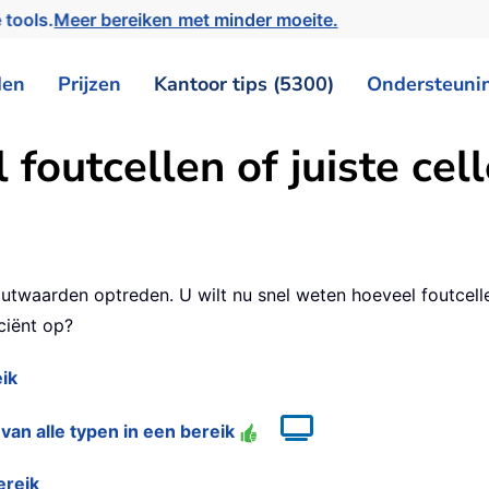
 tools.
Meer bereiken met minder moeite.
den
Prijzen
Kantoor tips (5300)
Ondersteuni
 foutcellen of juiste cel
outwaarden optreden. U wilt nu snel weten hoeveel foutcell
ciënt op?
eik
 van alle typen in een bereik
ereik